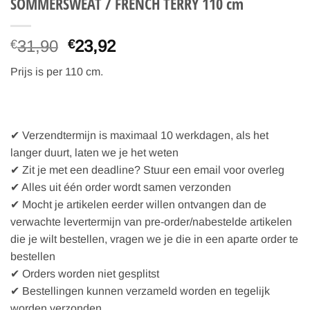
SOMMERSWEAT / FRENCH TERRY 110 cm
Oorspronkelijke
Huidige
31,90
23,92
€
€
prijs
prijs
Prijs is per 110 cm.
was:
is:
€31,90.
€23,92.
✔ Verzendtermijn is maximaal 10 werkdagen, als het
langer duurt, laten we je het weten
✔ Zit je met een deadline? Stuur een email voor overleg
✔ Alles uit één order wordt samen verzonden
✔ Mocht je artikelen eerder willen ontvangen dan de
verwachte levertermijn van pre-order/nabestelde artikelen
die je wilt bestellen, vragen we je die in een aparte order te
bestellen
✔ Orders worden niet gesplitst
✔ Bestellingen kunnen verzameld worden en tegelijk
worden verzonden