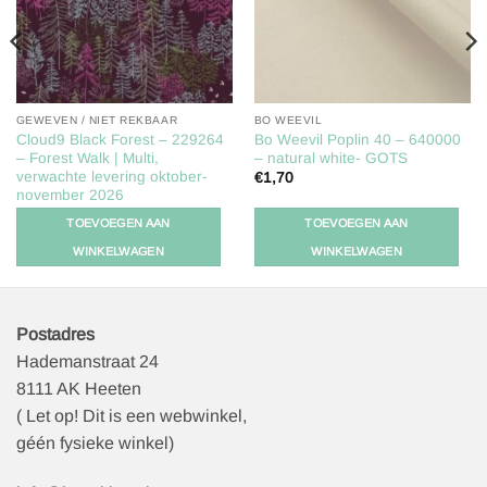
GEWEVEN / NIET REKBAAR
BO WEEVIL
Cloud9 Black Forest – 229264
Bo Weevil Poplin 40 – 640000
– Forest Walk | Multi,
– natural white- GOTS
verwachte levering oktober-
€
1,70
november 2026
€
2,25
TOEVOEGEN AAN
TOEVOEGEN AAN
WINKELWAGEN
WINKELWAGEN
Postadres
Hademanstraat 24
8111 AK Heeten
( Let op! Dit is een webwinkel,
géén fysieke winkel)