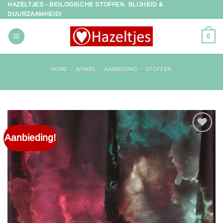
HAZELTJES - BIOLOGISCHE STOFFEN. BLIJHEID &
Ga
DUURZAAMHEID!
naar
inhoud
0
HOME
/
WINKEL
/
AANBIEDING
/
STOFFEN
Aanbieding!
Toevoegen
aan
verlanglijst