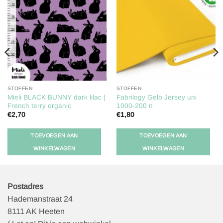
Toevoegen
Toevoegen
aan
aan
verlanglijst
verlanglijst
STOFFEN
STOFFEN
Mieli BLACK BUNNY dark lilac |
Fabrilogy Gelb Jersey uni
French terry organic
1000-200 n
€
2,70
€
1,80
TOEVOEGEN AAN
TOEVOEGEN AAN
WINKELWAGEN
WINKELWAGEN
Postadres
Hademanstraat 24
8111 AK Heeten