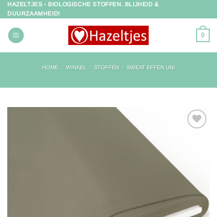
HAZELTJES - BIOLOGISCHE STOFFEN. BLIJHEID &
Ga
DUURZAAMHEID!
naar
inhoud
0
HOME
/
WINKEL
/
STOFFEN
/
SWEAT EFFEN UNI
Toevoegen
aan
verlanglijst