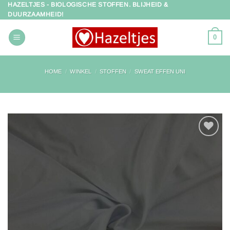
HAZELTJES - BIOLOGISCHE STOFFEN. BLIJHEID &
Ga
DUURZAAMHEID!
naar
inhoud
0
HOME
/
WINKEL
/
STOFFEN
/
SWEAT EFFEN UNI
Toevoegen
aan
verlanglijst