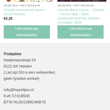
GEWEVEN / NIET REKBAAR
GEWEVEN / NIET REKBAAR
Cloud9 Homestead Haven –
Cloud9 Black Forest – 229264
Seed Packets
– Forest Walk | Multi,
verwachte levering oktober-
€
2,25
november 2026
€
2,25
TOEVOEGEN AAN
TOEVOEGEN AAN
WINKELWAGEN
WINKELWAGEN
Postadres
Hademanstraat 24
8111 AK Heeten
( Let op! Dit is een webwinkel,
géén fysieke winkel)
info@hazeltjes.nl
KvK 57418500
BTW NL001399246B78