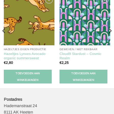
Toevoegen
Toevoegen
aan
aan
verlanglijst
verlanglijst
HAZELTJES EIGEN PRODUCTIE
GEWEVEN / NIET REKBAAR
Hazeltjes Lynxes Avocado
Cloud9 Stardust – Cosmic
organic summersweat
Realm
€
2,80
€
2,25
TOEVOEGEN AAN
TOEVOEGEN AAN
WINKELWAGEN
WINKELWAGEN
Postadres
Hademanstraat 24
8111 AK Heeten