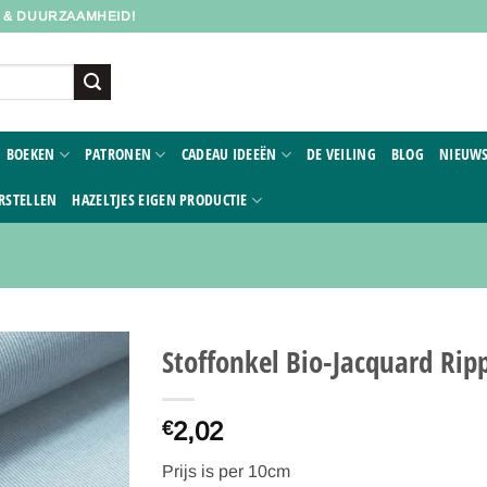
D & DUURZAAMHEID!
BOEKEN
PATRONEN
CADEAU IDEEËN
DE VEILING
BLOG
NIEUWS
RSTELLEN
HAZELTJES EIGEN PRODUCTIE
Stoffonkel Bio-Jacquard Rip
Toevoegen
2,02
aan
€
verlanglijst
Prijs is per 10cm