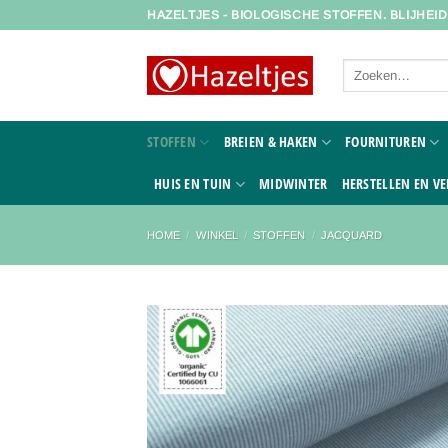
Ga
HAZELTJES - BIOLOGISCHE STOFFEN. BLIJHEI
naar
inhoud
Zoeken
naar:
STOFFEN
BREIEN & HAKEN
FOURNITUREN
HUIS EN TUIN
MIDWINTER
HERSTELLEN EN VE
HOME
/
WINKEL
/
STOFFEN
/
JACQUARD