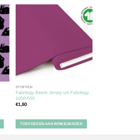
gen
Toevoegen
aan
ijst
verlanglijst
STOFFEN
Fabrilogy Beere Jersey uni Fabrilogy
1000-550
€
1,80
TOEVOEGEN AAN WINKELWAGEN