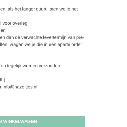
, als het langer duurt, laten we je het
l voor overleg
den
gen dan de verwachte levertermijn van pre-
ellen, vragen we je die in een aparte order
en tegelijk worden verzonden
NL)
r info@hazeltjes.nl
er (GOTS) aantal
N WINKELWAGEN