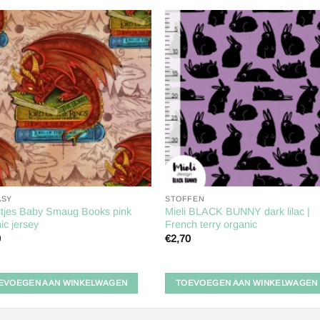
Toevoegen
Toevoe
aan
aan
verlanglijst
verlangl
ASY
STOFFEN
ltjes Baby Smaug Books pink
Mieli BLACK BUNNY dark lilac |
ic jersey
French terry organic
0
€
2,70
EVOEGEN AAN WINKELWAGEN
TOEVOEGEN AAN WINKELWAGEN