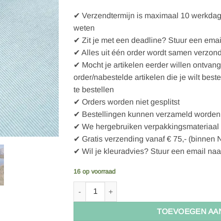
✔ Verzendtermijn is maximaal 10 werkdagen
weten
✔ Zit je met een deadline? Stuur een emai
✔ Alles uit één order wordt samen verzon
✔ Mocht je artikelen eerder willen ontvan
order/nabestelde artikelen die je wilt best
te bestellen
✔ Orders worden niet gesplitst
✔ Bestellingen kunnen verzameld worden 
✔ We hergebruiken verpakkingsmateriaal
✔ Gratis verzending vanaf € 75,- (binnen 
✔ Wil je kleuradvies? Stuur een email naa
16 op voorraad
Stoffonkel Bio-Jacquard Rippenmuster gletsch
TOEVOEGEN AA