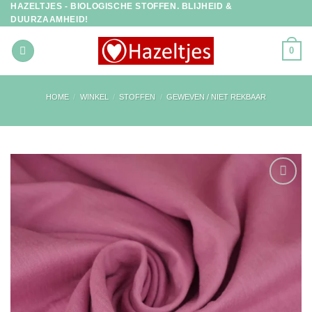
HAZELTJES - BIOLOGISCHE STOFFEN. BLIJHEID &
Ga
DUURZAAMHEID!
naar
inhoud
0
HOME
/
WINKEL
/
STOFFEN
/
GEWEVEN / NIET REKBAAR
Toevoegen
aan
verlanglijst