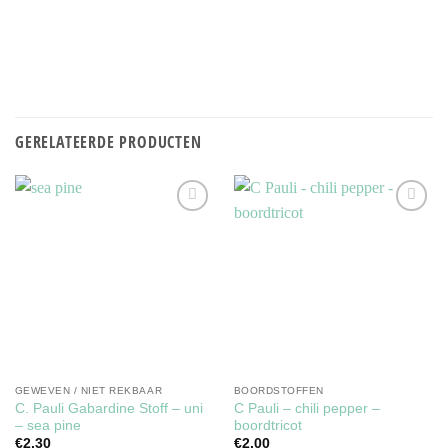
GERELATEERDE PRODUCTEN
Toevoegen
Toevoegen
aan
aan
verlanglijst
verlanglijst
GEWEVEN / NIET REKBAAR
BOORDSTOFFEN
C. Pauli Gabardine Stoff – uni
C Pauli – chili pepper –
– sea pine
boordtricot
€
2,30
€
2,00