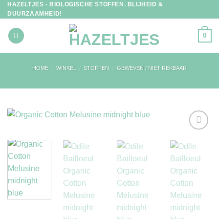
HAZELTJES - BIOLOGISCHE STOFFEN. BLIJHEID &
Ga
DUURZAAMHEID!
naar
inhoud
0
HOME
/
WINKEL
/
STOFFEN
/
GEWEVEN / NIET REKBAAR
Toevoegen
aan
verlanglijst