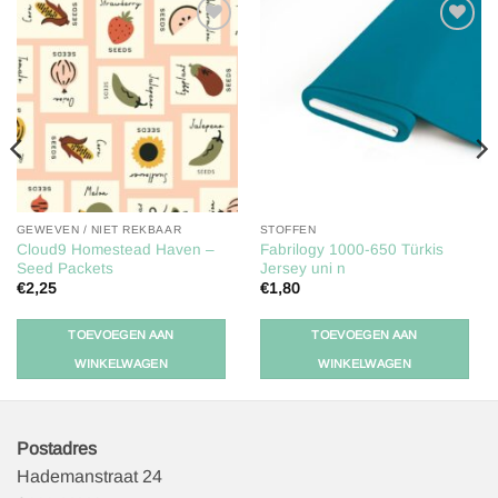
Toevoegen
Toevoegen
aan
aan
verlanglijst
verlanglijst
GEWEVEN / NIET REKBAAR
STOFFEN
Cloud9 Homestead Haven –
Fabrilogy 1000-650 Türkis
Seed Packets
Jersey uni n
€
2,25
€
1,80
TOEVOEGEN AAN
TOEVOEGEN AAN
WINKELWAGEN
WINKELWAGEN
Postadres
Hademanstraat 24