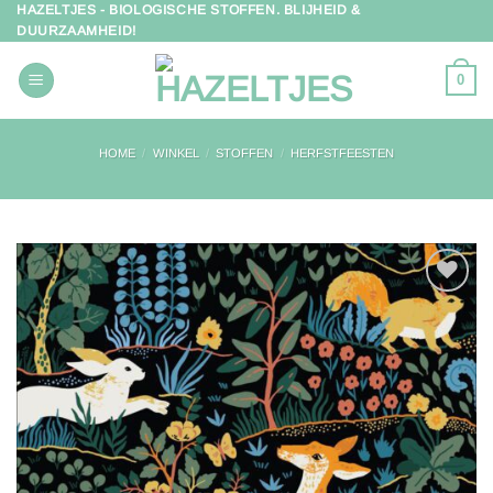
HAZELTJES - BIOLOGISCHE STOFFEN. BLIJHEID &
Ga
DUURZAAMHEID!
naar
inhoud
0
HOME
/
WINKEL
/
STOFFEN
/
HERFSTFEESTEN
Toevoegen
aan
verlanglijst