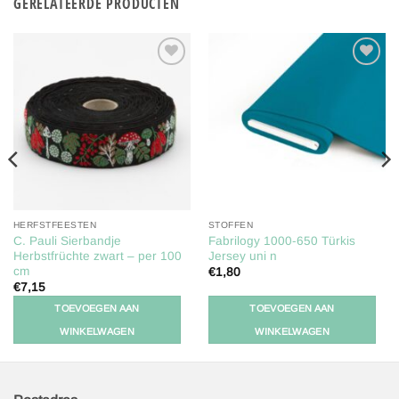
GERELATEERDE PRODUCTEN
Toevoegen
Toevoegen
aan
aan
verlanglijst
verlanglijst
HERFSTFEESTEN
STOFFEN
C. Pauli Sierbandje
Fabrilogy 1000-650 Türkis
Herbstfrüchte zwart – per 100
Jersey uni n
cm
€
1,80
€
7,15
TOEVOEGEN AAN
TOEVOEGEN AAN
WINKELWAGEN
WINKELWAGEN