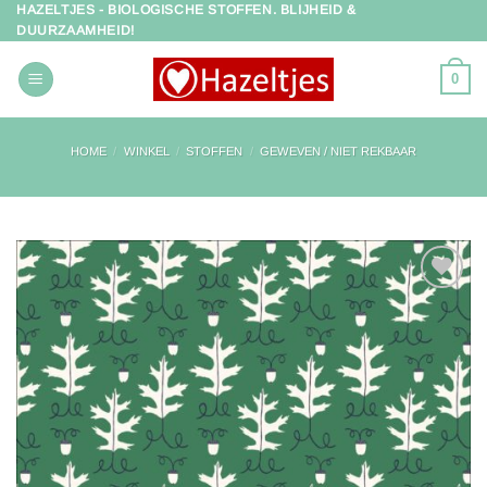
HAZELTJES - BIOLOGISCHE STOFFEN. BLIJHEID &
Ga
DUURZAAMHEID!
naar
inhoud
0
HOME
/
WINKEL
/
STOFFEN
/
GEWEVEN / NIET REKBAAR
Toevoegen
aan
verlanglijst