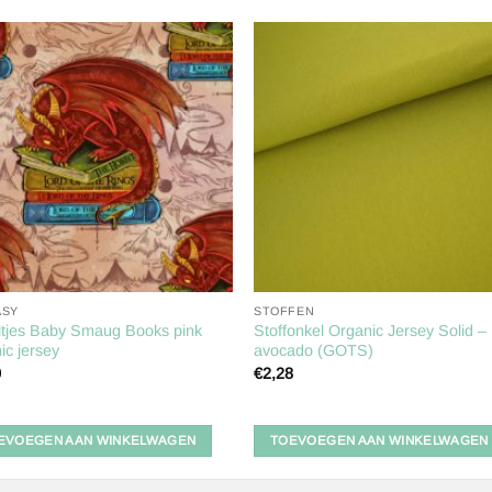
Toevoegen
Toevoe
aan
aan
verlanglijst
verlangl
ASY
STOFFEN
ltjes Baby Smaug Books pink
Stoffonkel Organic Jersey Solid –
ic jersey
avocado (GOTS)
0
€
2,28
EVOEGEN AAN WINKELWAGEN
TOEVOEGEN AAN WINKELWAGEN