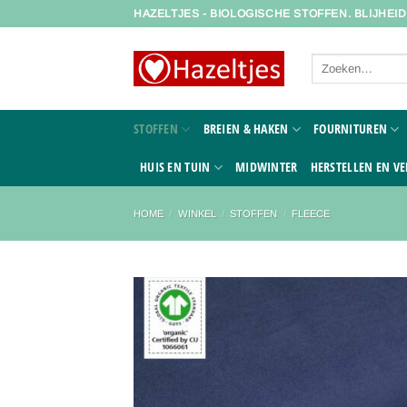
Ga
HAZELTJES - BIOLOGISCHE STOFFEN. BLIJHEI
naar
inhoud
Zoeken
naar:
STOFFEN
BREIEN & HAKEN
FOURNITUREN
HUIS EN TUIN
MIDWINTER
HERSTELLEN EN VE
HOME
/
WINKEL
/
STOFFEN
/
FLEECE