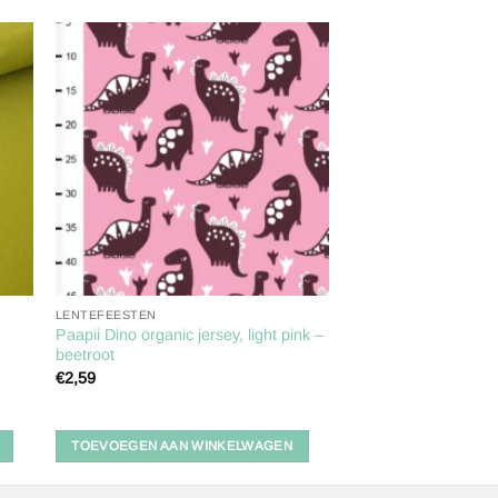
gen
Toevoegen
aan
ijst
verlanglijst
LENTEFEESTEN
Paapii Dino organic jersey, light pink –
beetroot
€
2,59
TOEVOEGEN AAN WINKELWAGEN