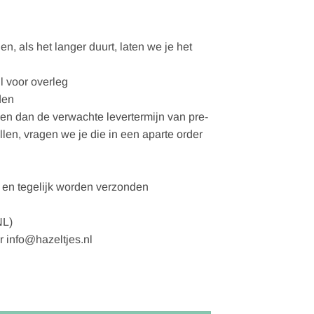
, als het langer duurt, laten we je het
l voor overleg
den
gen dan de verwachte levertermijn van pre-
ellen, vragen we je die in een aparte order
en tegelijk worden verzonden
NL)
r info@hazeltjes.nl
blue (GOTS) aantal