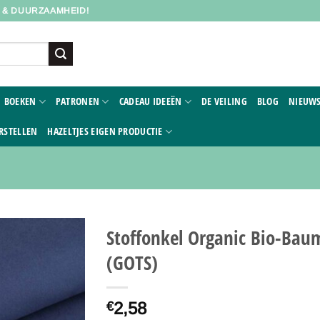
D & DUURZAAMHEID!
BOEKEN
PATRONEN
CADEAU IDEEËN
DE VEILING
BLOG
NIEUWS
RSTELLEN
HAZELTJES EIGEN PRODUCTIE
Stoffonkel Organic Bio-Baum
(GOTS)
Toevoegen
aan
verlanglijst
2,58
€