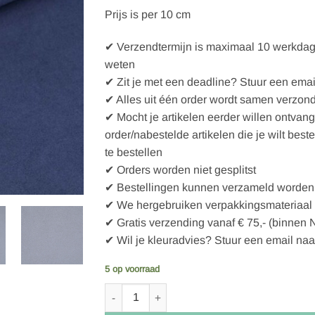
Prijs is per 10 cm
✔ Verzendtermijn is maximaal 10 werkdagen
weten
✔ Zit je met een deadline? Stuur een emai
✔ Alles uit één order wordt samen verzon
✔ Mocht je artikelen eerder willen ontvan
order/nabestelde artikelen die je wilt best
te bestellen
✔ Orders worden niet gesplitst
✔ Bestellingen kunnen verzameld worden 
✔ We hergebruiken verpakkingsmateriaal
✔ Gratis verzending vanaf € 75,- (binnen 
✔ Wil je kleuradvies? Stuur een email naa
5 op voorraad
Stoffonkel Organic Bio-Baumwollfleece china 