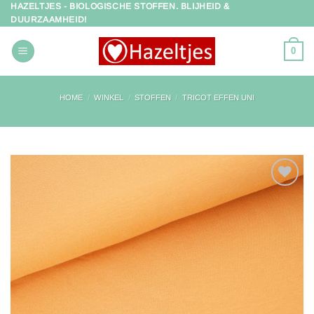
HAZELTJES - BIOLOGISCHE STOFFEN. BLIJHEID &
Ga
DUURZAAMHEID!
naar
inhoud
0
HOME
/
WINKEL
/
STOFFEN
/
TRICOT EFFEN UNI
Toevoegen
aan
verlanglijst