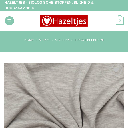
HAZELTJES - BIOLOGISCHE STOFFEN. BLIJHEID &
Ga
DUURZAAMHEID!
naar
inhoud
0
HOME
/
WINKEL
/
STOFFEN
/
TRICOT EFFEN UNI
Toevoegen
aan
verlanglijst