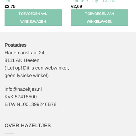
cm
– potter’s clay – GOTS
€
2,75
€
2,69
TOEVOEGEN AAN
TOEVOEGEN AAN
WINKELWAGEN
WINKELWAGEN
Postadres
Hademanstraat 24
8111 AK Heeten
( Let op! Dit is een webwinkel,
géén fysieke winkel)
info@hazeltjes.nl
KvK 57418500
BTW NL001399246B78
OVER HAZELTJES