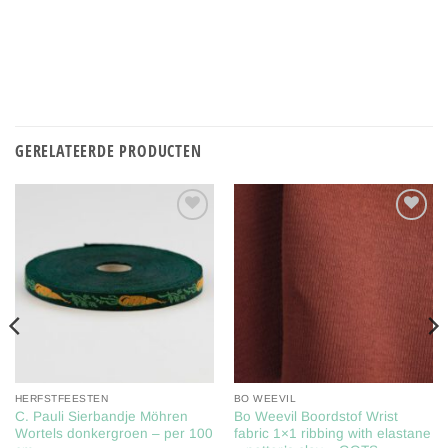
GERELATEERDE PRODUCTEN
Toevoegen
Toevoegen
aan
aan
verlanglijst
verlanglijst
HERFSTFEESTEN
BO WEEVIL
C. Pauli Sierbandje Möhren
Bo Weevil Boordstof Wrist
Wortels donkergroen – per 100
fabric 1×1 ribbing with elastane