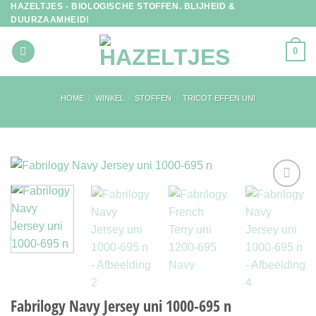
HAZELTJES - BIOLOGISCHE STOFFEN. BLIJHEID &
Ga
DUURZAAMHEID!
naar
inhoud
0
HOME
/
WINKEL
/
STOFFEN
/
TRICOT EFFEN UNI
Toevoegen
aan
verlanglijst
Fabrilogy Navy Jersey uni 1000-695 n