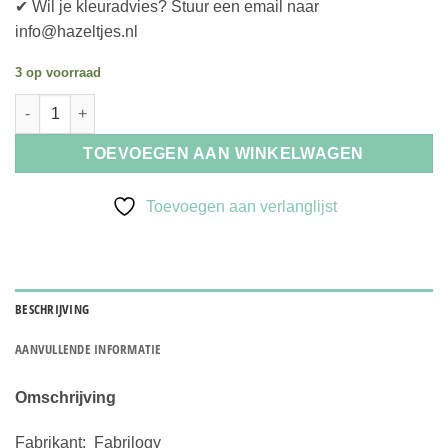
✔ Wil je kleuradvies? Stuur een email naar
info@hazeltjes.nl
3 op voorraad
Fabrilogy Navy Jersey uni 1000-695 n aantal
TOEVOEGEN AAN WINKELWAGEN
Toevoegen aan verlanglijst
BESCHRIJVING
AANVULLENDE INFORMATIE
Omschrijving
Fabrikant: Fabrilogy