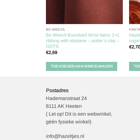
BO WEEVIL
FANT
40 – 640000 –
Bo Weevil Boordstof Wrist fabric 1×1
Haze
TS
ribbing with elastane – potter’s clay –
organ
GOTS
€
2,7
€
2,69
 WINKELWAGEN
TOEVOEGEN AAN WINKELWAGEN
TO
Postadres
Hademanstraat 24
8111 AK Heeten
( Let op! Dit is een webwinkel,
géén fysieke winkel)
info@hazeltjes.nl