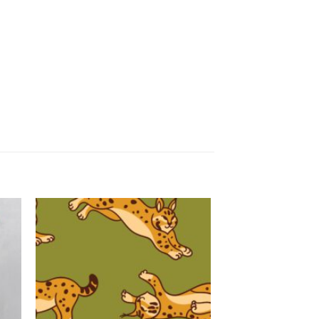
gen
Toevoegen
aan
ijst
verlanglijst