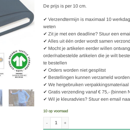
De prijs is per 10 cm.
✔ Verzendtermijn is maximaal 10 werkdagen
weten
✔ Zit je met een deadline? Stuur een emai
✔ Alles uit één order wordt samen verzon
✔ Mocht je artikelen eerder willen ontvan
order/nabestelde artikelen die je wilt best
te bestellen
✔ Orders worden niet gesplitst
✔ Bestellingen kunnen verzameld worden 
✔ We hergebruiken verpakkingsmateriaal
✔ Gratis verzending vanaf € 75,- (binnen 
✔ Wil je kleuradvies? Stuur een email naa
10 op voorraad
Fabrilogy Bio Single-Piqué - GOTS zert. - Den