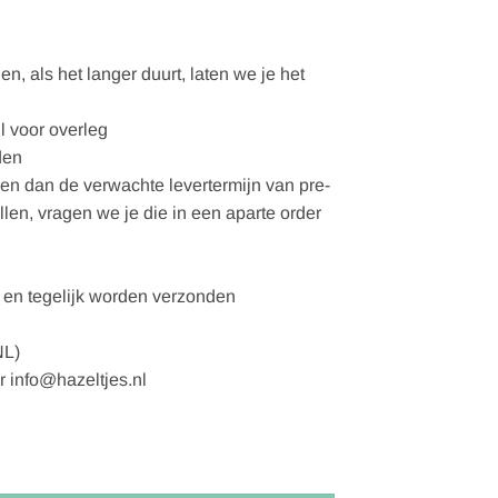
, als het langer duurt, laten we je het
l voor overleg
den
gen dan de verwachte levertermijn van pre-
ellen, vragen we je die in een aparte order
en tegelijk worden verzonden
NL)
r info@hazeltjes.nl
im 1170-620 aantal