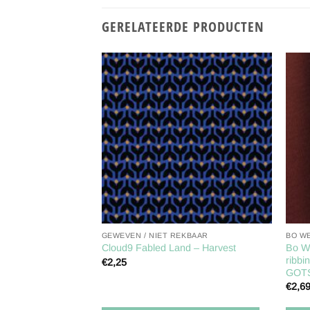
GERELATEERDE PRODUCTEN
Toevoegen
Toevoegen
aan
aan
verlanglijst
verlanglijst
GEWEVEN / NIET REKBAAR
BO WE
rsey uni Fabrilogy
Bo We
Cloud9 Fabled Land – Harvest
ribbi
€
2,25
GOT
€
2,6