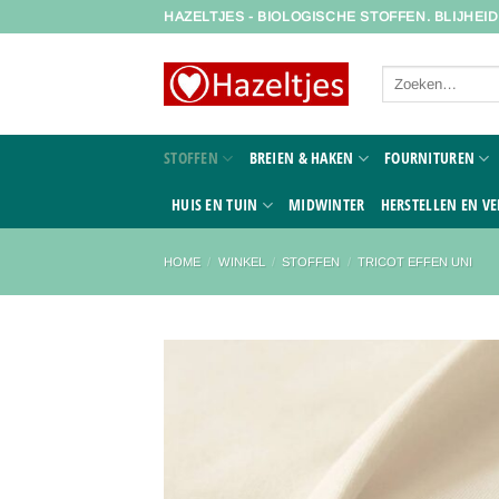
Ga
HAZELTJES - BIOLOGISCHE STOFFEN. BLIJHEI
naar
inhoud
Zoeken
naar:
STOFFEN
BREIEN & HAKEN
FOURNITUREN
HUIS EN TUIN
MIDWINTER
HERSTELLEN EN VE
HOME
/
WINKEL
/
STOFFEN
/
TRICOT EFFEN UNI