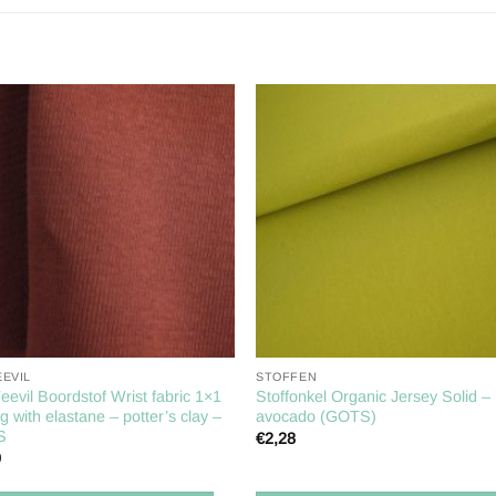
Toevoegen
Toevoe
aan
aan
verlanglijst
verlangl
EVIL
STOFFEN
evil Boordstof Wrist fabric 1×1
Stoffonkel Organic Jersey Solid –
ng with elastane – potter’s clay –
avocado (GOTS)
S
€
2,28
9