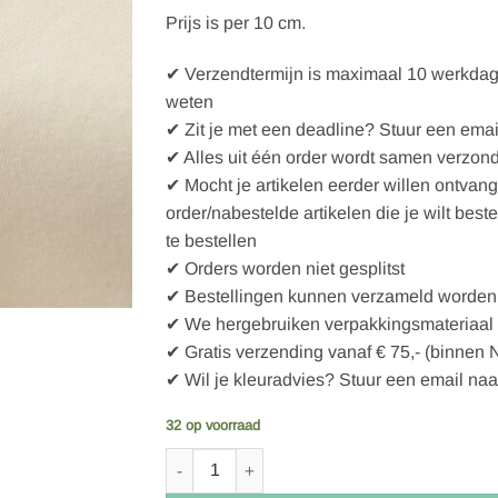
Prijs is per 10 cm.
✔ Verzendtermijn is maximaal 10 werkdagen
weten
✔ Zit je met een deadline? Stuur een emai
✔ Alles uit één order wordt samen verzon
✔ Mocht je artikelen eerder willen ontvan
order/nabestelde artikelen die je wilt best
te bestellen
✔ Orders worden niet gesplitst
✔ Bestellingen kunnen verzameld worden 
✔ We hergebruiken verpakkingsmateriaal
✔ Gratis verzending vanaf € 75,- (binnen 
✔ Wil je kleuradvies? Stuur een email naa
32 op voorraad
Bo Weevil single stretch jersey 40/1 - 709001 -