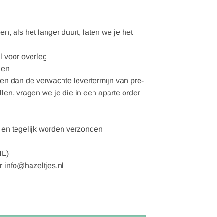
, als het langer duurt, laten we je het
l voor overleg
den
gen dan de verwachte levertermijn van pre-
ellen, vragen we je die in een aparte order
en tegelijk worden verzonden
NL)
r info@hazeltjes.nl
 off white - GOTS aantal