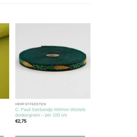
gen
Toevoegen
aan
ijst
verlanglijst
HERFSTFEESTEN
C. Pauli Sierbandje Möhren Wortels
donkergroen – per 100 cm
€
2,75