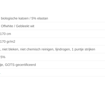
biologische katoen / 5% elastan
/ Offwhite / Gebleekt wit
-170 cm
-170 gr/m2
, niet bleken, niet chemisch reinigen, lijndrogen, 1 puntje strijken
 5%
ije, GOTS-gecertificeerd
1