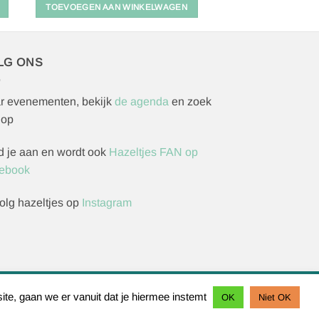
TOEVOEGEN AAN WINKELWAGEN
LG ONS
r evenementen, bekijk
de agenda
en zoek
 op
d je aan en wordt ook
Hazeltjes FAN op
ebook
olg hazeltjes op
Instagram
rzoek indienen
ite, gaan we er vanuit dat je hiermee instemt
OK
Niet OK
IDeal
Bancontact
Sofort