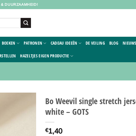
D & DUURZAAMHEID!
BOEKEN
PATRONEN
CADEAU IDEEËN
DE VEILING
BLOG
NIEUWS
RSTELLEN
HAZELTJES EIGEN PRODUCTIE
Bo Weevil single stretch jer
white – GOTS
Toevoegen
aan
verlanglijst
1,40
€