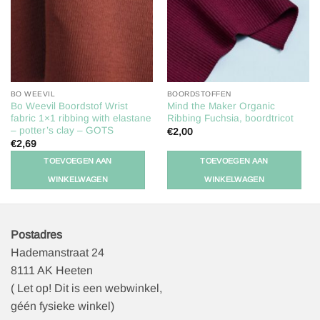
BO WEEVIL
BOORDSTOFFEN
Bo Weevil Boordstof Wrist
Mind the Maker Organic
fabric 1×1 ribbing with elastane
Ribbing Fuchsia, boordtricot
– potter’s clay – GOTS
€
2,00
€
2,69
TOEVOEGEN AAN
TOEVOEGEN AAN
WINKELWAGEN
WINKELWAGEN
Postadres
Hademanstraat 24
8111 AK Heeten
( Let op! Dit is een webwinkel,
géén fysieke winkel)