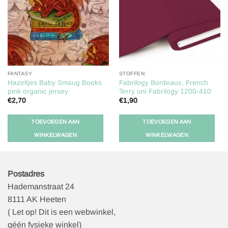
verlanglijst
verlanglijst
FANTASY
STOFFEN
Hazeltjes Baby Smaug Books
Fabrilogy Bordeaux, French
pink organic jersey
Terry uni Fabrilogy 1200-410
€
2,70
€
1,90
TOEVOEGEN AAN
TOEVOEGEN AAN
WINKELWAGEN
WINKELWAGEN
Postadres
Hademanstraat 24
8111 AK Heeten
( Let op! Dit is een webwinkel,
géén fysieke winkel)