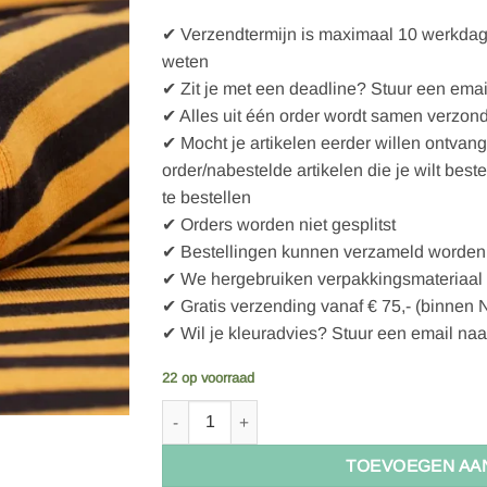
✔ Verzendtermijn is maximaal 10 werkdagen
weten
✔ Zit je met een deadline? Stuur een emai
✔ Alles uit één order wordt samen verzon
✔ Mocht je artikelen eerder willen ontvan
order/nabestelde artikelen die je wilt best
te bestellen
✔ Orders worden niet gesplitst
✔ Bestellingen kunnen verzameld worden 
✔ We hergebruiken verpakkingsmateriaal
✔ Gratis verzending vanaf € 75,- (binnen 
✔ Wil je kleuradvies? Stuur een email naa
22 op voorraad
PaaPii Organic ribbing, ochre - black aantal
TOEVOEGEN AA