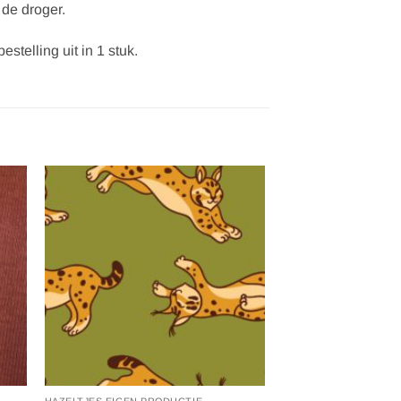
 de droger.
stelling uit in 1 stuk.
gen
Toevoegen
aan
ijst
verlanglijst