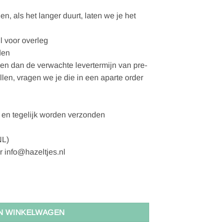
, als het langer duurt, laten we je het
l voor overleg
den
gen dan de verwachte levertermijn van pre-
ellen, vragen we je die in een aparte order
en tegelijk worden verzonden
NL)
r info@hazeltjes.nl
N WINKELWAGEN