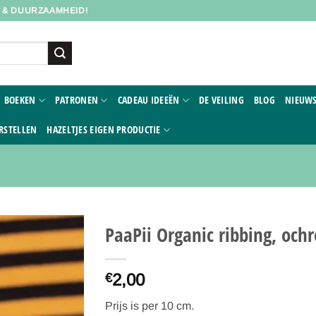
D & DUURZAAMHEID!
BOEKEN
PATRONEN
CADEAU IDEEËN
DE VEILING
BLOG
NIEUWS
RSTELLEN
HAZELTJES EIGEN PRODUCTIE
PaaPii Organic ribbing, ochr
Toevoegen
2,00
aan
€
verlanglijst
Prijs is per 10 cm.