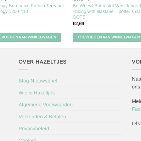
FEN
BO WEEVIL
logy Bordeaux, French Terry uni
Bo Weevil Boordstof Wrist fabric 
logy 1200-410
ribbing with elastane – potter’s cl
GOTS
0
€
2,69
EVOEGEN AAN WINKELWAGEN
TOEVOEGEN AAN WINKELWAGEN
OVER HAZELTJES
VO
Naa
Blog-Nieuwsbrief
ons
Wie is Hazeltjes
Mel
Algemene Voorwaarden
Fac
Verzenden & Betalen
Of v
Privacybeleid
Contact