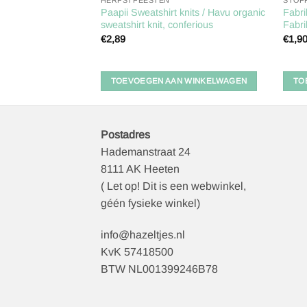
HERFSTFEESTEN
STOF
 Jersey Solid –
Paapii Sweatshirt knits / Havu organic
Fabri
sweatshirt knit, conferious
Fabri
€
2,89
€
1,9
 WINKELWAGEN
TOEVOEGEN AAN WINKELWAGEN
TO
Postadres
Hademanstraat 24
8111 AK Heeten
( Let op! Dit is een webwinkel,
géén fysieke winkel)
info@hazeltjes.nl
KvK 57418500
BTW NL001399246B78