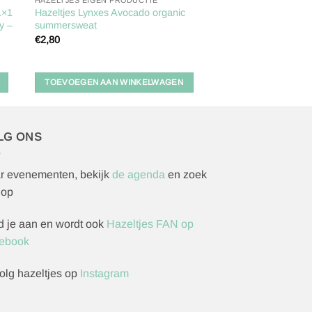
HAZELTJES EIGEN PRODUCTIE
1×1
Hazeltjes Lynxes Avocado organic
ay –
summersweat
€
2,80
TOEVOEGEN AAN WINKELWAGEN
LG ONS
r evenementen, bekijk
de agenda
en zoek
 op
d je aan en wordt ook
Hazeltjes FAN op
ebook
olg hazeltjes op
Instagram