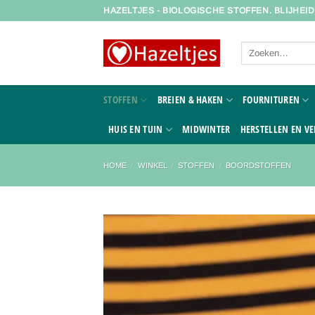
Ga
HAZELTJES - BIOLOGISCHE STOFFEN. BLIJHEI
naar
inhoud
Zoeken
naar:
STOFFEN
BREIEN & HAKEN
FOURNITUREN
HUIS EN TUIN
MIDWINTER
HERSTELLEN EN VE
HOME
/
WINKEL
/
STOFFEN
/
BOORDSTOFFEN