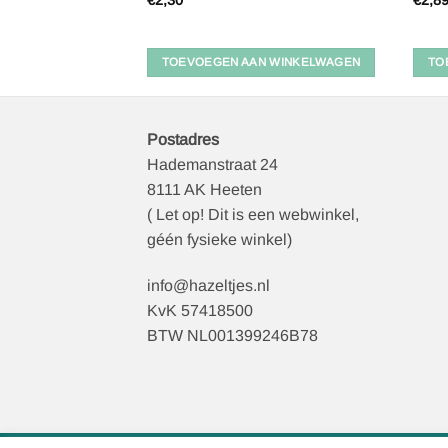
€
2,30
€
2,8
 WINKELWAGEN
TOEVOEGEN AAN WINKELWAGEN
TO
Postadres
Hademanstraat 24
8111 AK Heeten
( Let op! Dit is een webwinkel,
géén fysieke winkel)
info@hazeltjes.nl
KvK 57418500
BTW NL001399246B78