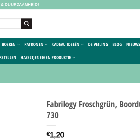
D & DUURZAAMHEID!
BOEKEN
PATRONEN
CADEAU IDEEËN
DE VEILING
BLOG
NIEUWS
RSTELLEN
HAZELTJES EIGEN PRODUCTIE
Fabrilogy Froschgrün, Boord
730
Toevoegen
aan
verlanglijst
1,20
€