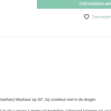
TOEVOEGEN AA
Toevoegen 
lasthan) Wasbaar op 30°, bij voorkeur niet in de droger.
” in als u graag 1 meter wil bestellen. Uiteraard knippen wij uw be