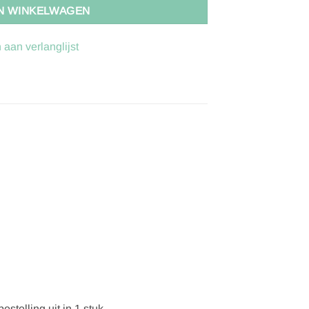
N WINKELWAGEN
aan verlanglijst
stelling uit in 1 stuk.