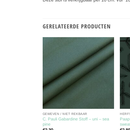
GERELATEERDE PRODUCTEN
Toevoegen
Toevoegen
aan
aan
verlanglijst
verlanglijst
GEWEVEN / NIET REKBAAR
HERF
 Türkis Jersey uni
C. Pauli Gabardine Stoff – uni – sea
Paapi
pine
sweat