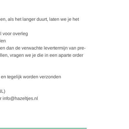
, als het langer duurt, laten we je het
l voor overleg
den
gen dan de verwachte levertermijn van pre-
ellen, vragen we je die in een aparte order
en tegelijk worden verzonden
NL)
r info@hazeltjes.nl
i 1150-730 aantal