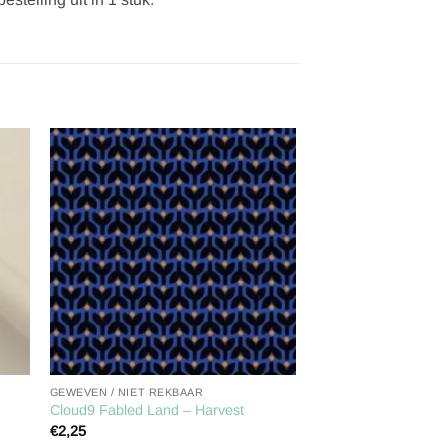
gen
Toevoegen
aan
ijst
verlanglijst
GEWEVEN / NIET REKBAAR
Cloud9 Fabled Land – Harvest
€
2,25