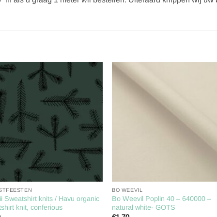
Toevoegen
Toevoe
aan
aan
verlanglijst
verlangl
STFEESTEN
BO WEEVIL
i Sweatshirt knits / Havu organic
Bo Weevil Poplin 40 – 640000 –
shirt knit, conferious
natural white- GOTS