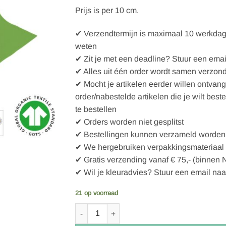
Prijs is per 10 cm.
✔ Verzendtermijn is maximaal 10 werkdagen
weten
✔ Zit je met een deadline? Stuur een emai
✔ Alles uit één order wordt samen verzon
✔ Mocht je artikelen eerder willen ontvan
order/nabestelde artikelen die je wilt best
te bestellen
✔ Orders worden niet gesplitst
✔ Bestellingen kunnen verzameld worden 
✔ We hergebruiken verpakkingsmateriaal
✔ Gratis verzending vanaf € 75,- (binnen 
✔ Wil je kleuradvies? Stuur een email naa
21 op voorraad
Fabrilogy Froschgrün, Boordtricot Bündchen un