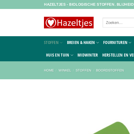
Ga
HAZELTJES - BIOLOGISCHE STOFFEN. BLIJHEI
naar
inhoud
Zoeken
naar:
STOFFEN
BREIEN & HAKEN
FOURNITUREN
HUIS EN TUIN
MIDWINTER
HERSTELLEN EN VE
HOME
/
WINKEL
/
STOFFEN
/
BOORDSTOFFEN