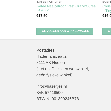
IKATEE PATRONEN
BOEK
 Sweatshirt Hugo |
Ikatee Naaipatroon Vest Grand’Ourse
Chris
| 6M-4Y
– Tin
€
17,50
€
16,
 WINKELWAGEN
TOEVOEGEN AAN WINKELWAGEN
TO
Postadres
Hademanstraat 24
8111 AK Heeten
( Let op! Dit is een webwinkel,
géén fysieke winkel)
info@hazeltjes.nl
KvK 57418500
BTW NL001399246B78