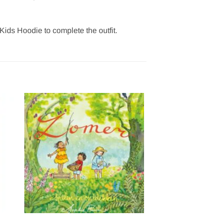
Kids Hoodie to complete the outfit.
gen
Toevoegen
aan
ijst
verlanglijst