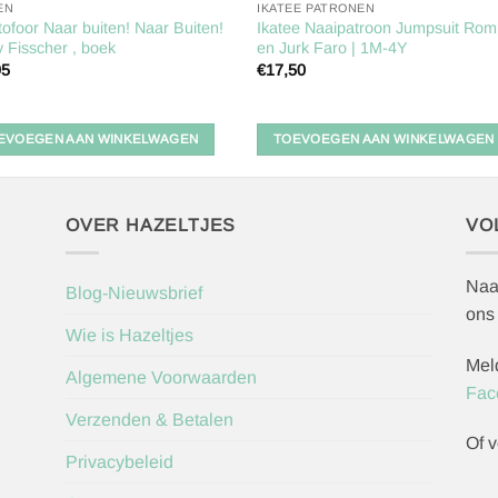
EN
IKATEE PATRONEN
tofoor Naar buiten! Naar Buiten!
Ikatee Naaipatroon Jumpsuit Rom
y Fisscher , boek
en Jurk Faro | 1M-4Y
95
€
17,50
EVOEGEN AAN WINKELWAGEN
TOEVOEGEN AAN WINKELWAGEN
OVER HAZELTJES
VO
Naa
Blog-Nieuwsbrief
ons
Wie is Hazeltjes
Mel
Algemene Voorwaarden
Fac
Verzenden & Betalen
Of v
Privacybeleid