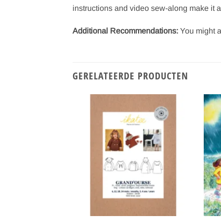
instructions and video sew-along make it ac
Additional Recommendations:
You might a
GERELATEERDE PRODUCTEN
Toevoegen
Toevoegen
aan
aan
verlanglijst
verlanglijst