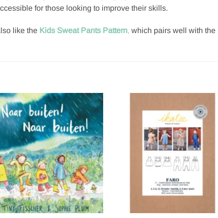
cessible for those looking to improve their skills.
lso like the
Kids Sweat Pants Pattern
,
which pairs well with the 
Toevoegen
Toevoe
aan
aan
verlanglijst
verlangl