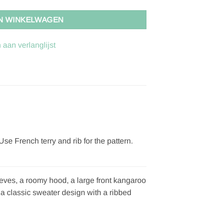
N WINKELWAGEN
aan verlanglijst
e French terry and rib for the pattern.
eeves, a roomy hood, a large front kangaroo
n a classic sweater design with a ribbed