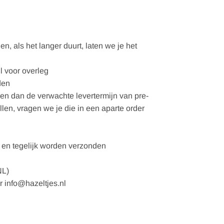
, als het langer duurt, laten we je het
l voor overleg
den
gen dan de verwachte levertermijn van pre-
ellen, vragen we je die in een aparte order
en tegelijk worden verzonden
NL)
r info@hazeltjes.nl
ids' 98-152, verwachte levering september 2026 aantal