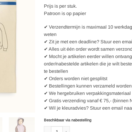
Prijs is per stuk.
Patroon is op papier
✔ Verzendtermijn is maximaal 10 werkdagen
weten
✔ Zit je met een deadline? Stuur een emai
✔ Alles uit één order wordt samen verzon
✔ Mocht je artikelen eerder willen ontvan
order/nabestelde artikelen die je wilt best
te bestellen
✔ Orders worden niet gesplitst
✔ Bestellingen kunnen verzameld worden 
✔ We hergebruiken verpakkingsmateriaal
✔ Gratis verzending vanaf € 75,- (binnen 
✔ Wil je kleuradvies? Stuur een email naa
Beschikbaar via nabestelling
Wardrobe By Me Naaipatroon Hoodie sweater K