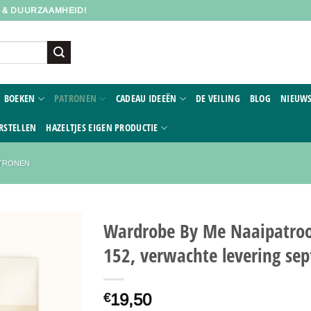
D & DUURZAAMHEID!
BOEKEN
PATRONEN
CADEAU IDEEËN
DE VEILING
BLOG
NIEUWS
RSTELLEN
HAZELTJES EIGEN PRODUCTIE
ATRONEN
Wardrobe By Me Naaipatroo
152, verwachte levering se
Toevoegen
aan
verlanglijst
19,50
€