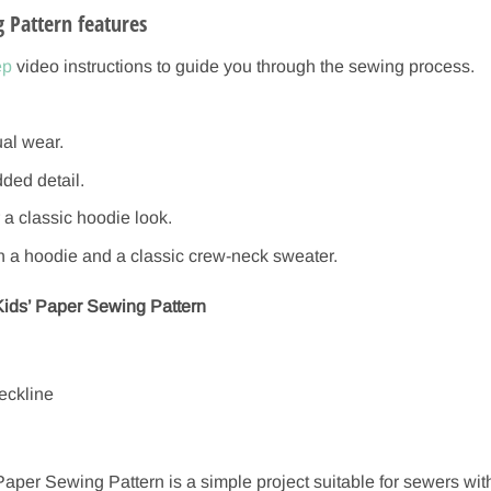
 Pattern features
ep
video instructions to guide you through the sewing process.
al wear.
dded detail.
 a classic hoodie look.
a hoodie and a classic crew-neck sweater.
Kids’ Paper Sewing Pattern
eckline
per Sewing Pattern is a simple project suitable for sewers wit