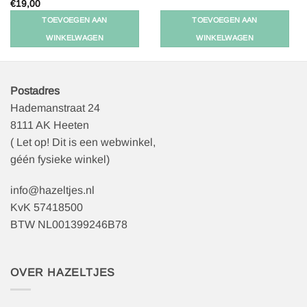
€
19,00
€11,50.
€5,75.
TOEVOEGEN AAN
TOEVOEGEN AAN
WINKELWAGEN
WINKELWAGEN
Postadres
Hademanstraat 24
8111 AK Heeten
( Let op! Dit is een webwinkel,
géén fysieke winkel)
info@hazeltjes.nl
KvK 57418500
BTW NL001399246B78
OVER HAZELTJES