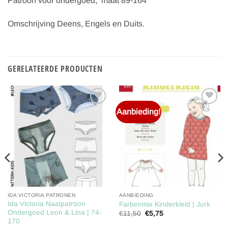
Patroon voor ondergoed, maat 89-164
Omschrijving Deens, Engels en Duits.
GERELATEERDE PRODUCTEN
Aanbieding!
Toevoegen
Toevoegen
aan
aan
verlanglijst
verlanglijst
IDA VICTORIA PATRONEN
AANBIEDING
Ida Victoria Naaipatroon
Farbenmix Kinderkleid | Jurk
Ondergoed Leon & Lina | 74-
Oorspronkelijke
Huidige
€
11,50
€
5,75
prijs
prijs
170
was:
is: