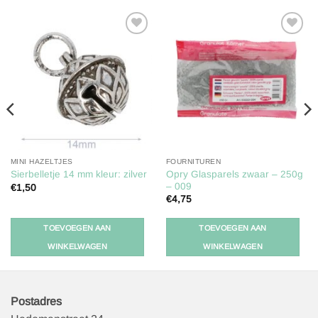
Toevoegen
Toevoegen
aan
aan
verlanglijst
verlanglijst
MINI HAZELTJES
FOURNITUREN
Opry Glasparels zwaar – 250g
Sierbelletje 14 mm kleur: zilver
– 009
€
1,50
€
4,75
TOEVOEGEN AAN
TOEVOEGEN AAN
WINKELWAGEN
WINKELWAGEN
Postadres