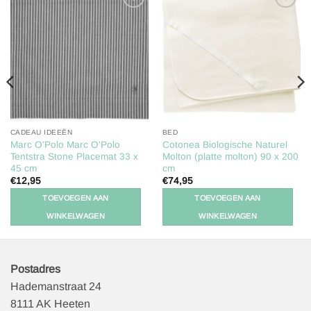
Toevoegen
Toevoegen
aan
aan
verlanglijst
verlanglijst
CADEAU IDEEËN
BED
Marc O’Polo Marc O’Polo
Cotonea Biologische Naturel
Tentstra Stone Placemat 33 x
Molton (platte molton) 90 x 200
45 cm
cm
€
12,95
€
74,95
TOEVOEGEN AAN
TOEVOEGEN AAN
WINKELWAGEN
WINKELWAGEN
Postadres
Hademanstraat 24
8111 AK Heeten