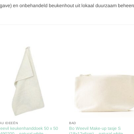
agave) en onbehandeld beukenhout uit lokaal duurzaam behee
Toevoegen
Toevoe
aan
aan
verlanglijst
verlangl
AU IDEEËN
BAD
eevil keukenhanddoek 50 x 50
Bo Weevil Make-up tasje S
490200 – natural white –
(18x12x6cm) – natural white