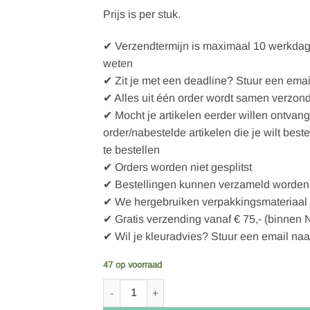
Prijs is per stuk.
✔ Verzendtermijn is maximaal 10 werkdagen
weten
✔ Zit je met een deadline? Stuur een emai
✔ Alles uit één order wordt samen verzon
✔ Mocht je artikelen eerder willen ontvan
order/nabestelde artikelen die je wilt best
te bestellen
✔ Orders worden niet gesplitst
✔ Bestellingen kunnen verzameld worden 
✔ We hergebruiken verpakkingsmateriaal
✔ Gratis verzending vanaf € 75,- (binnen 
✔ Wil je kleuradvies? Stuur een email naa
47 op voorraad
La droguerie ecologique - Afwasborstel - Agave