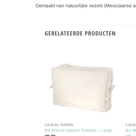
Gemaakt van natuurlijke vezels (Mexicaanse 
GERELATEERDE PRODUCTEN
Toevoegen
Toevoegen
aan
aan
verlanglijst
verlanglijst
CADEAU IDEEËN
CADE
ogique Waspoeder –
Bo W
Bo Weevil Naturel Toilettas – Large
erd – 800g
cm – 