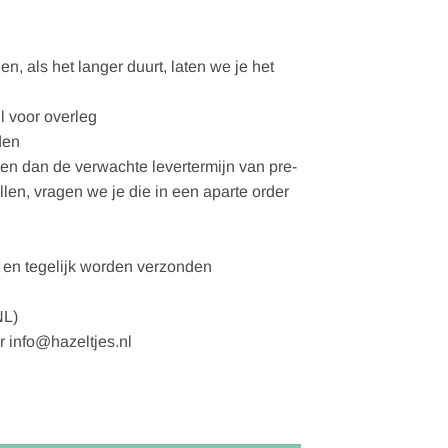
, als het langer duurt, laten we je het
l voor overleg
den
gen dan de verwachte levertermijn van pre-
ellen, vragen we je die in een aparte order
en tegelijk worden verzonden
NL)
r info@hazeltjes.nl
 vezel - FSC aantal