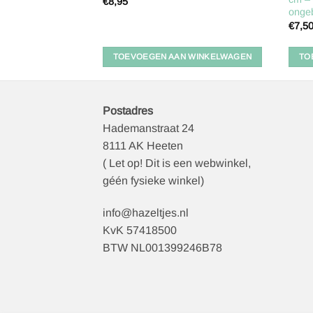
€
8,95
onge
€
7,5
 WINKELWAGEN
TOEVOEGEN AAN WINKELWAGEN
TO
Postadres
Hademanstraat 24
8111 AK Heeten
( Let op! Dit is een webwinkel,
géén fysieke winkel)
info@hazeltjes.nl
KvK 57418500
BTW NL001399246B78