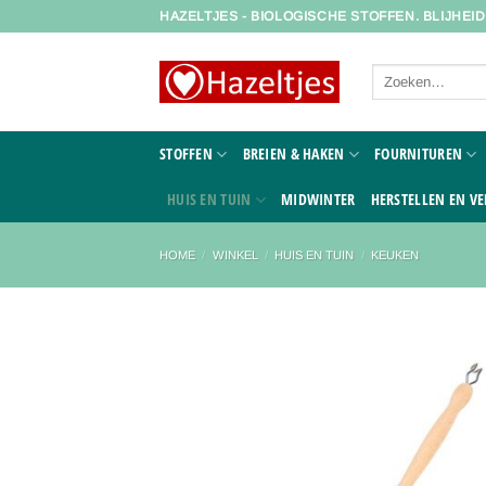
Ga
HAZELTJES - BIOLOGISCHE STOFFEN. BLIJHEI
naar
inhoud
Zoeken
naar:
STOFFEN
BREIEN & HAKEN
FOURNITUREN
HUIS EN TUIN
MIDWINTER
HERSTELLEN EN VE
HOME
/
WINKEL
/
HUIS EN TUIN
/
KEUKEN