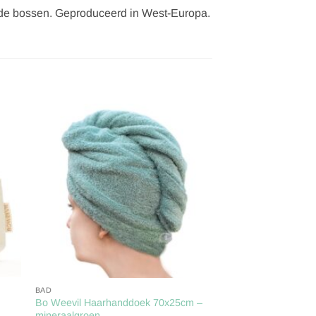
rde bossen. Geproduceerd in West-Europa.
gen
Toevoegen
aan
ijst
verlanglijst
BAD
Bo Weevil Haarhanddoek 70x25cm –
mineraalgroen