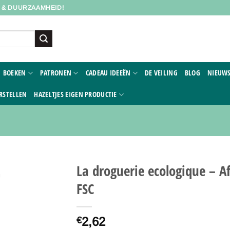
D & DUURZAAMHEID!
BOEKEN
PATRONEN
CADEAU IDEEËN
DE VEILING
BLOG
NIEUWS
RSTELLEN
HAZELTJES EIGEN PRODUCTIE
La droguerie ecologique – A
FSC
Toevoegen
aan
verlanglijst
2,62
€