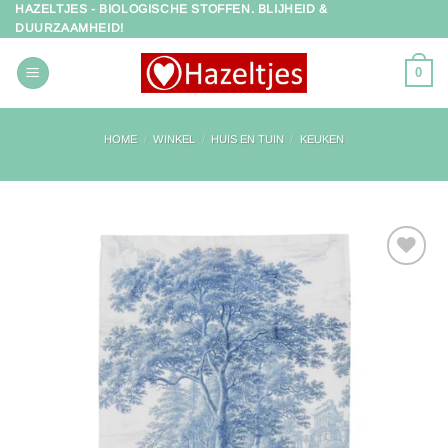
HAZELTJES - BIOLOGISCHE STOFFEN. BLIJHEID &
Ga
DUURZAAMHEID!
naar
inhoud
0
HOME
/
WINKEL
/
HUIS EN TUIN
/
KEUKEN
Toevoegen
aan
verlanglijst