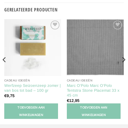
GERELATEERDE PRODUCTEN
Toevoegen
Toevoegen
aan
aan
verlanglijst
verlanglijst
CADEAU IDEEËN
CADEAU IDEEËN
Werfzeep Seizoenzeep zomer |
Marc O’Polo Marc O’Polo
van bos tot bad – 100 gr
Tentstra Stone Placemat 33 x
45 cm
€
9,75
€
12,95
TOEVOEGEN AAN
TOEVOEGEN AAN
WINKELWAGEN
WINKELWAGEN