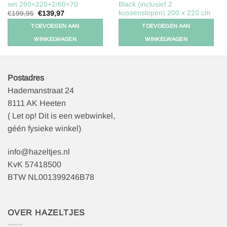
set 260×220+2/60×70
Black (inclusief 2
kussenslopen) 200 x 220 cm
Oorspronkelijke
Huidige
€
199,95
€
139,97
prijs
prijs
Oorspronkelijke
Huidige
€
129,95
€
64,98
was:
is:
TOEVOEGEN AAN
TOEVOEGEN AAN
prijs
prijs
€199,95.
€139,97.
was:
is:
WINKELWAGEN
WINKELWAGEN
€129,95.
€64,98.
Postadres
Hademanstraat 24
8111 AK Heeten
( Let op! Dit is een webwinkel,
géén fysieke winkel)
info@hazeltjes.nl
KvK 57418500
BTW NL001399246B78
OVER HAZELTJES