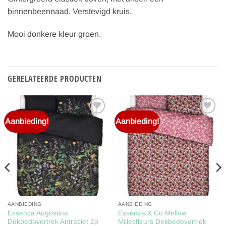
binnenbeennaad. Verstevigd kruis.
Mooi donkere kleur groen.
GERELATEERDE PRODUCTEN
Aanbieding!
Aanbieding!
Toevoegen
Toevoegen
aan
aan
verlanglijst
verlanglijst
AANBIEDING
AANBIEDING
Essenza Augustina
Essenza & Co Mellow
Dekbedovertrek Antraciet 2p
Millesfleurs Dekbedovertrek