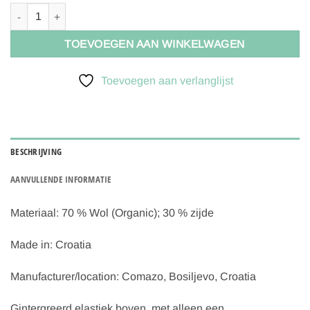
Living Crafts FENJA | Legging Groen wol-zijde maat 48/50 aantal
TOEVOEGEN AAN WINKELWAGEN
Toevoegen aan verlanglijst
BESCHRIJVING
AANVULLENDE INFORMATIE
Materiaal:
70 % Wol (Organic); 30 % zijde
Made in:
Croatia
Manufacturer/location:
Comazo, Bosiljevo, Croatia
Gintergreerd elastiek boven, met alleen een