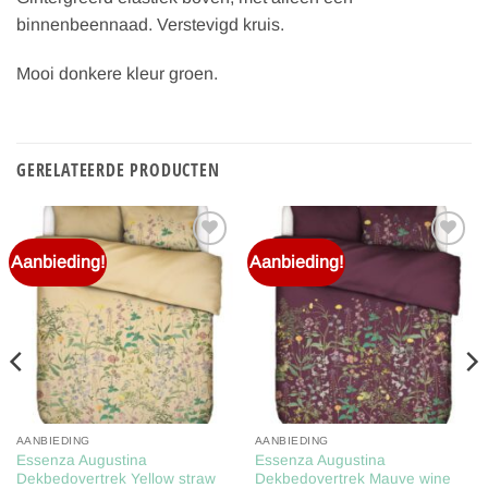
binnenbeennaad. Verstevigd kruis.
Mooi donkere kleur groen.
GERELATEERDE PRODUCTEN
Aanbieding!
Aanbieding!
Toevoegen
Toevoegen
aan
aan
verlanglijst
verlanglijst
AANBIEDING
AANBIEDING
Essenza Augustina
Essenza Augustina
Dekbedovertrek Yellow straw
Dekbedovertrek Mauve wine