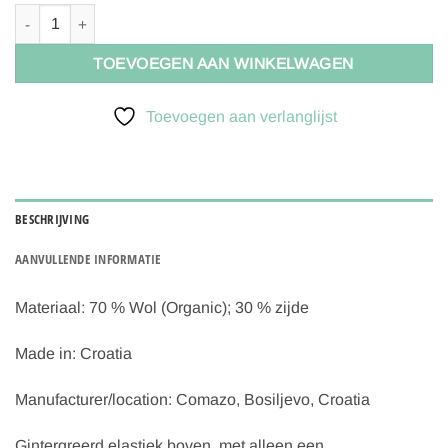
Living Crafts FENJA | Legging Groen wol-zijde maat 44/46 aantal
TOEVOEGEN AAN WINKELWAGEN
Toevoegen aan verlanglijst
BESCHRIJVING
AANVULLENDE INFORMATIE
Materiaal:
70 % Wol (Organic); 30 % zijde
Made in:
Croatia
Manufacturer/location:
Comazo, Bosiljevo, Croatia
Gintergreerd elastiek boven, met alleen een