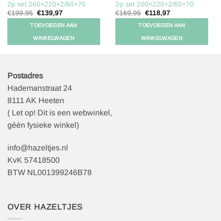
2p set 260×220+2/60×70
2p set 200×220+2/60×70
Oorspronkelijke
Huidige
Oorspronkelijke
Huidige
€
199,95
€
139,97
€
169,95
€
118,97
prijs
prijs
prijs
prijs
was:
is:
was:
is:
TOEVOEGEN AAN
TOEVOEGEN AAN
€199,95.
€139,97.
€169,95.
€118,97.
WINKELWAGEN
WINKELWAGEN
Postadres
Hademanstraat 24
8111 AK Heeten
( Let op! Dit is een webwinkel,
géén fysieke winkel)
info@hazeltjes.nl
KvK 57418500
BTW NL001399246B78
OVER HAZELTJES