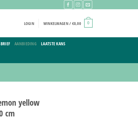
LOGIN
WINKELWAGEN /
€
0,00
0
BRIEF
AANBIEDING
LAATSTE KANS
lemon yellow
20 cm