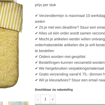
prijs
prijs
prijs per stuk
was:
is:
€129,95.
€90,97.
✔ Verzendtermijn is maximaal 10 werkdagen
weten
✔ Zit je met een deadline? Stuur een emai
✔ Alles uit één order wordt samen verzon
✔ Mocht je artikelen eerder willen ontvan
order/nabestelde artikelen die je wilt best
te bestellen
✔ Orders worden niet gesplitst
✔ Bestellingen kunnen verzameld worden 
✔ We hergebruiken verpakkingsmateriaal
✔ Gratis verzending vanaf € 75,- (binnen 
✔ Wil je kleuradvies? Stuur een email naa
Beschikbaar via nabestelling
ESSENZA & CO Petite berry lemon yellow Dekb