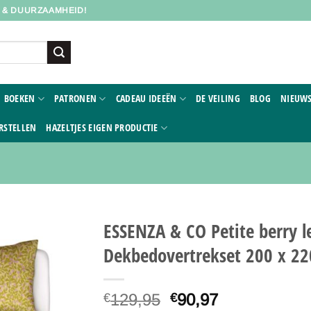
D & DUURZAAMHEID!
BOEKEN
PATRONEN
CADEAU IDEEËN
DE VEILING
BLOG
NIEUWS
RSTELLEN
HAZELTJES EIGEN PRODUCTIE
ESSENZA & CO Petite berry 
Dekbedovertrekset 200 x 2
Toevoegen
aan
verlanglijst
Oorspronkelijke
Huidige
129,95
90,97
€
€