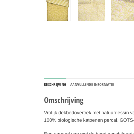
BESCHRIJVING
AANVULLENDE INFORMATIE
Omschrijving
Vrolijk dekbedovertrek met natuurdessin v
100% biologische katoenen percal, GOTS-g
Een aquarel van met de hand geschilderde 