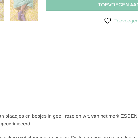
TOEVOEGEN AA
Toevoegen 
an blaadjes en besjes in geel, roze en wit, van het merk ESSE
ecertificeerd.
takken met blaadjes en besjes. De kleine besjes steken fris af 