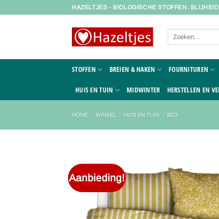
Ga
HAZELTJES - BIOLOGISCHE STOFFEN. BLIJHEI
naar
inhoud
Zoeken
naar:
STOFFEN
BREIEN & HAKEN
FOURNITUREN
HUIS EN TUIN
MIDWINTER
HERSTELLEN EN VE
HOME
/
WINKEL
/
HUIS EN TUIN
/
BED
Aanbieding!