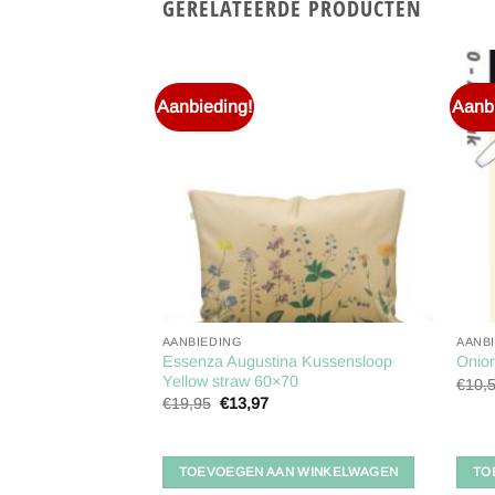
GERELATEERDE PRODUCTEN
Aanbieding!
Aanbi
Toevoegen
Toevoegen
aan
aan
verlanglijst
verlanglijst
AANBIEDING
AANB
Essenza Augustina Kussensloop
 Sweatvest
Onio
Yellow straw 60×70
lijke
ige
€
10,
Oorspronkelijke
Huidige
€
19,95
€
13,97
prijs
prijs
5.
was:
is:
€19,95.
€13,97.
 WINKELWAGEN
TOEVOEGEN AAN WINKELWAGEN
TO