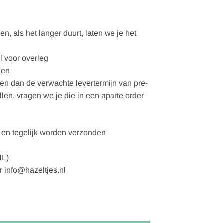
, als het langer duurt, laten we je het
l voor overleg
den
gen dan de verwachte levertermijn van pre-
ellen, vragen we je die in een aparte order
en tegelijk worden verzonden
NL)
r info@hazeltjes.nl
edovertrekset 200 x 220 cm aantal