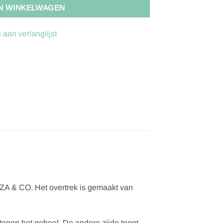
N WINKELWAGEN
aan verlanglijst
NZA & CO. Het overtrek is gemaakt van
tegen het geheel. De andere zijde toont