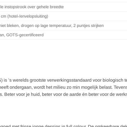
e instopstrook over gehele breedte
cm (hotel-/envelopsluiting)
niet bleken, drogen op lage temperatuur, 2 puntjes strijken
an, GOTS-gecertificeerd
 is ’s werelds grootste verwerkingsstandaard voor biologisch te
heeft ondergaan, wordt het milieu zo min mogelijk belast. Teven
 Beter voor je huid, beter voor de aarde én beter voor de wer
d met frisse jonge dessins in full colour. De omkeerbare dek