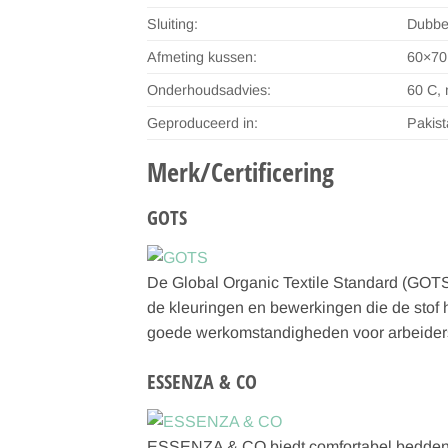
Sluiting:
Dubbel
Afmeting kussen:
60×70 
Onderhoudsadvies:
60 C, 
Geproduceerd in:
Pakist
Merk/Certificering
GOTS
De Global Organic Textile Standard (GOTS)
de kleuringen en bewerkingen die de stof 
goede werkomstandigheden voor arbeiders.
ESSENZA & CO
ESSENZA & CO biedt comfortabel beddengoe