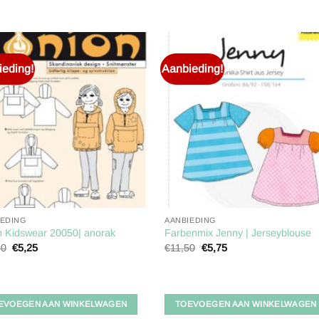
eding!
Aanbieding!
Toevoegen
Toevoe
aan
aan
verlanglijst
verlangl
IEDING
AANBIEDING
n Kidswear 20050| anorak
Farbenmix Jenny | Jerseyblouse
Oorspronkelijke
Huidige
Oorspronkelijke
Huidige
50
€
5,25
€
11,50
€
5,75
prijs
prijs
prijs
prijs
was:
is:
was:
is:
€10,50.
€5,25.
€11,50.
€5,75.
EVOEGEN AAN WINKELWAGEN
TOEVOEGEN AAN WINKELWAGEN