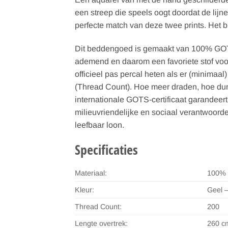
een streep die speels oogt doordat de lijn
perfecte match van deze twee prints. Het 
Dit beddengoed is gemaakt van 100% GOTS-g
ademend en daarom een favoriete stof voor 
officieel pas percal heten als er (minimaa
(Thread Count). Hoe meer draden, hoe dunn
internationale GOTS-certificaat garandeert
milieuvriendelijke en sociaal verantwoord
leefbaar loon.
Specificaties
Materiaal:
100% 
Kleur:
Geel –
Thread Count:
200
Lengte overtrek:
260 c