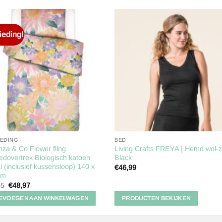
eding!
Toevoegen
Toevoe
aan
aan
verlanglijst
verlangl
IEDING
BED
za & Co Flower fling
Living Crafts FREYA | Hemd wol-z
dovertrek Biologisch katoen
Black
l (inclusief kussensloop) 140 x
€
46,99
cm
Oorspronkelijke
Huidige
95
€
48,97
prijs
prijs
was:
is:
EVOEGEN AAN WINKELWAGEN
PRODUCTEN BEKIJKEN
€69,95.
€48,97.