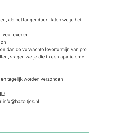
, als het langer duurt, laten we je het
l voor overleg
den
gen dan de verwachte levertermijn van pre-
ellen, vragen we je die in een aparte order
en tegelijk worden verzonden
NL)
r info@hazeltjes.nl
x 220 cm (Duitse maat) aantal