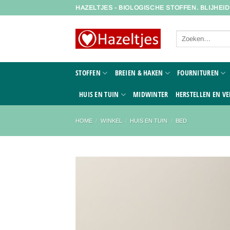
Ga
HAZELTJES - BIOLOGISCHE STOFFEN. BLIJHEI
naar
inhoud
Zoeken
naar:
STOFFEN
BREIEN & HAKEN
FOURNITUREN
HUIS EN TUIN
MIDWINTER
HERSTELLEN EN VE
HOME
/
WINKEL
/
HUIS EN TUIN
/
BED