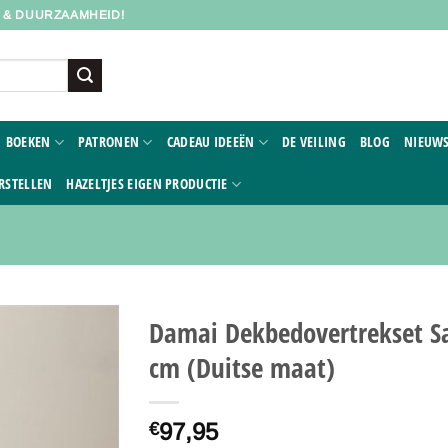
D & DUURZAAMHEID!
BOEKEN
PATRONEN
CADEAU IDEEËN
DE VEILING
BLOG
NIEUWS
RSTELLEN
HAZELTJES EIGEN PRODUCTIE
Damai Dekbedovertrekset Sa
cm (Duitse maat)
Toevoegen
aan
verlanglijst
97,95
€