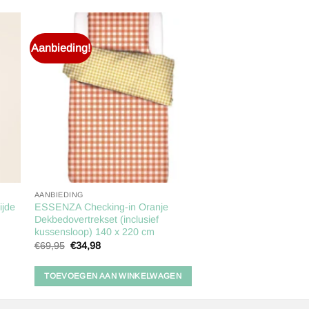
Aanbieding!
gen
Toevoegen
aan
ijst
verlanglijst
AANBIEDING
ijde
ESSENZA Checking-in Oranje
Dekbedovertrekset (inclusief
kussensloop) 140 x 220 cm
Oorspronkelijke
Huidige
€
69,95
€
34,98
prijs
prijs
was:
is:
€69,95.
€34,98.
TOEVOEGEN AAN WINKELWAGEN