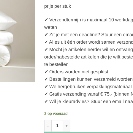
prijs per stuk
✔ Verzendtermijn is maximaal 10 werkdagen
weten
✔ Zit je met een deadline? Stuur een emai
✔ Alles uit één order wordt samen verzon
✔ Mocht je artikelen eerder willen ontvan
order/nabestelde artikelen die je wilt best
te bestellen
✔ Orders worden niet gesplitst
✔ Bestellingen kunnen verzameld worden 
✔ We hergebruiken verpakkingsmateriaal
✔ Gratis verzending vanaf € 75,- (binnen 
✔ Wil je kleuradvies? Stuur een email naa
2 op voorraad
Damai Dekbedovertrekset Sateen - Ivory - 155 