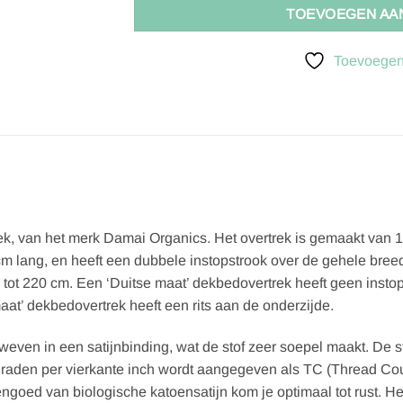
TOEVOEGEN AA
Toevoegen 
rek, van het merk Damai Organics. Het overtrek is gemaakt van
cm lang, en heeft een dubbele instopstrook over de gehele breed
ot 220 cm. Een ‘Duitse maat’ dekbedovertrek heeft geen instops
 maat’ dekbedovertrek heeft een rits aan de onderzijde.
eweven in een satijnbinding, wat de stof zeer soepel maakt. De s
l draden per vierkante inch wordt aangegeven als TC (Thread C
goed van biologische katoensatijn kom je optimaal tot rust. Het