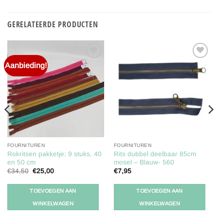
GERELATEERDE PRODUCTEN
Aanbieding!
Toevoegen
Toevoegen
aan
aan
verlanglijst
verlanglijst
FOURNITUREN
FOURNITUREN
Rokritsen pakketje: 9 stuks, 40
Rits dubbel deelbaar 85cm
en 50 cm
mosel – Blauw- 560
Oorspronkelijke
Huidige
€
34,50
€
25,00
€
7,95
prijs
prijs
was:
is:
€34,50.
€25,00.
TOEVOEGEN AAN
TOEVOEGEN AAN
WINKELWAGEN
WINKELWAGEN