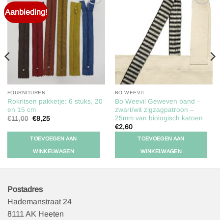
Aanbieding!
Toevoegen
Toevoegen
aan
aan
verlanglijst
verlanglijst
FOURNITUREN
BO WEEVIL
Rokritsen pakketje: 6 stuks, 20
Bo Weevil Geweven band –
en 15 cm
zwart/wit zigzagpatroon –
25mm van biologisch katoen
Oorspronkelijke
Huidige
€
11,00
€
8,25
prijs
prijs
€
2,60
was:
is:
€11,00.
€8,25.
TOEVOEGEN AAN
TOEVOEGEN AAN
WINKELWAGEN
WINKELWAGEN
Postadres
Hademanstraat 24
8111 AK Heeten