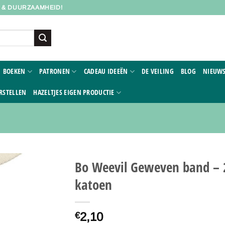
D & DUURZAAMHEID!
BOEKEN
PATRONEN
CADEAU IDEEËN
DE VEILING
BLOG
NIEUWS
RSTELLEN
HAZELTJES EIGEN PRODUCTIE
Bo Weevil Geweven band – 
katoen
Toevoegen
aan
verlanglijst
2,10
€