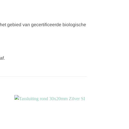
het gebied van gecertificeerde biologische
af.
gen
Toevoegen
aan
ijst
verlanglijst