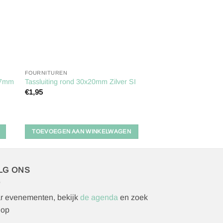
FOURNITUREN
FOURNITUREN
,7mm
Milward Rolcentime
Tassluiting rond 30x20mm Zilver SI
rood-extra lang
€
1,95
€
5,50
TOEVOEGEN AAN WINKELWAGEN
TOEVOEGEN AAN 
LG ONS
r evenementen, bekijk
de agenda
en zoek
 op