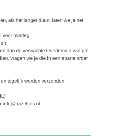
, als het langer duurt, laten we je het
l voor overleg
den
gen dan de verwachte levertermijn van pre-
ellen, vragen we je die in een aparte order
en tegelijk worden verzonden
NL)
r info@hazeltjes.nl
ch katoen aantal