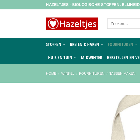
Ga
HAZELTJES - BIOLOGISCHE STOFFEN. BLIJHEI
naar
inhoud
Zoeken
naar:
STOFFEN
BREIEN & HAKEN
FOURNITUREN
HUIS EN TUIN
MIDWINTER
HERSTELLEN EN VE
HOME
/
WINKEL
/
FOURNITUREN
/
TASSEN MAKEN