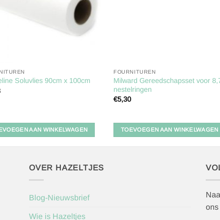
NITUREN
FOURNITUREN
Milward Gereedschapsset voor 8
eline Soluvlies 90cm x 100cm
nestelringen
3
€
5,30
EVOEGEN AAN WINKELWAGEN
TOEVOEGEN AAN WINKELWAGEN
OVER HAZELTJES
VO
Naa
Blog-Nieuwsbrief
ons
Wie is Hazeltjes