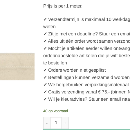
Prijs is per 1 meter.
✔ Verzendtermijn is maximaal 10 werkdagen
weten
✔ Zit je met een deadline? Stuur een emai
✔ Alles uit één order wordt samen verzon
✔ Mocht je artikelen eerder willen ontvan
order/nabestelde artikelen die je wilt best
te bestellen
✔ Orders worden niet gesplitst
✔ Bestellingen kunnen verzameld worden 
✔ We hergebruiken verpakkingsmateriaal
✔ Gratis verzending vanaf € 75,- (binnen 
✔ Wil je kleuradvies? Stuur een email naa
40 op voorraad
Bo Weevil Geweven band - 25 mm van biologis