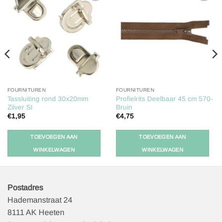
Toevoegen
Toevoegen
aan
aan
verlanglijst
verlanglijst
FOURNITUREN
FOURNITUREN
Tassluiting rond 30x20mm
Profielrits Deelbaar 45 cm 570-
Zilver SI
Bruin
€
1,95
€
4,75
TOEVOEGEN AAN
TOEVOEGEN AAN
WINKELWAGEN
WINKELWAGEN
Postadres
Hademanstraat 24
8111 AK Heeten