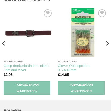
Toevoegen
Toevoegen
aan
aan
verlanglijst
verlanglijst
FOURNITUREN
FOURNITUREN
Gesp donkerbruin leer-nikkel
Clover Quilt spelden
3cm oud zilver
0.50x48mm
€
2,95
€
14,65
TOEVOEGEN AAN
TOEVOEGEN AAN
WINKELWAGEN
WINKELWAGEN
Postadres