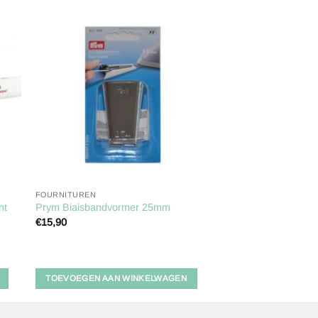
gen
Toevoegen
aan
ijst
verlanglijst
FOURNITUREN
nt
Prym Biaisbandvormer 25mm
€
15,90
TOEVOEGEN AAN WINKELWAGEN