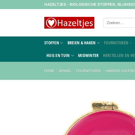
Ga
HAZELTJES - BIOLOGISCHE STOFFEN. BLIJHEI
naar
inhoud
Zoeken
naar:
STOFFEN
BREIEN & HAKEN
FOURNITUREN
HUIS EN TUIN
MIDWINTER
HERSTELLEN EN VE
HOME
/
WINKEL
/
FOURNITUREN
/
HANDIGE HULPJE