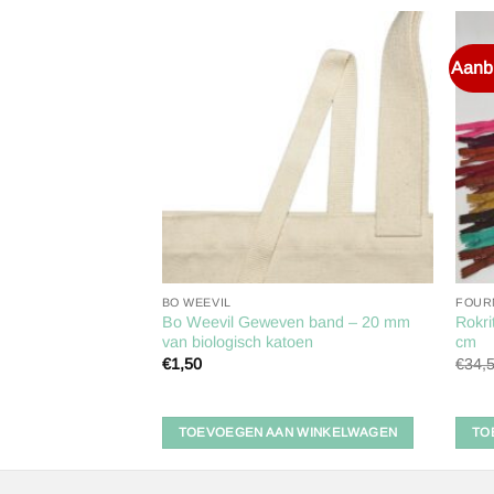
Aanbi
Toevoegen
Toevoegen
aan
aan
verlanglijst
verlanglijst
BO WEEVIL
FOUR
rukknopen 9mm – 6
Bo Weevil Geweven band – 20 mm
Rokri
van biologisch katoen
cm
€
1,50
€
34,
 WINKELWAGEN
TOEVOEGEN AAN WINKELWAGEN
TO