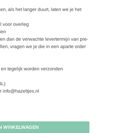
, als het langer duurt, laten we je het
l voor overleg
den
gen dan de verwachte levertermijn van pre-
ellen, vragen we je die in een aparte order
en tegelijk worden verzonden
NL)
r info@hazeltjes.nl
antal
N WINKELWAGEN