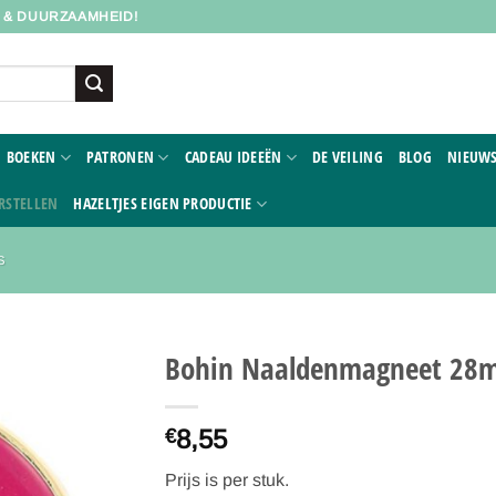
D & DUURZAAMHEID!
BOEKEN
PATRONEN
CADEAU IDEEËN
DE VEILING
BLOG
NIEUWS
RSTELLEN
HAZELTJES EIGEN PRODUCTIE
S
Bohin Naaldenmagneet 28mm
Toevoegen
8,55
aan
€
verlanglijst
Prijs is per stuk.