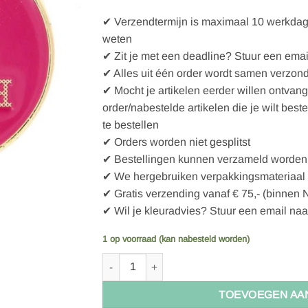
✔ Verzendtermijn is maximaal 10 werkdagen
weten
✔ Zit je met een deadline? Stuur een emai
✔ Alles uit één order wordt samen verzon
✔ Mocht je artikelen eerder willen ontvan
order/nabestelde artikelen die je wilt best
te bestellen
✔ Orders worden niet gesplitst
✔ Bestellingen kunnen verzameld worden 
✔ We hergebruiken verpakkingsmateriaal
✔ Gratis verzending vanaf € 75,- (binnen 
✔ Wil je kleuradvies? Stuur een email naa
1 op voorraad (kan nabesteld worden)
Bohin Naaldenmagneet 28mm Son of a stitch a
TOEVOEGEN AA