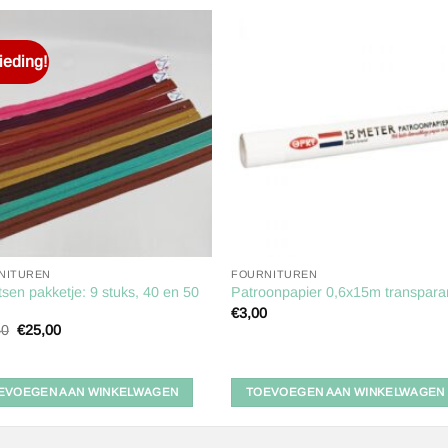
eding!
Toevoegen
Toevoe
aan
aan
verlanglijst
verlangl
NITUREN
FOURNITUREN
tsen pakketje: 9 stuks, 40 en 50
Patroonpapier 0,6x15m transpara
€
3,00
Oorspronkelijke
Huidige
50
€
25,00
prijs
prijs
was:
is:
€34,50.
€25,00.
EVOEGEN AAN WINKELWAGEN
TOEVOEGEN AAN WINKELWAGEN