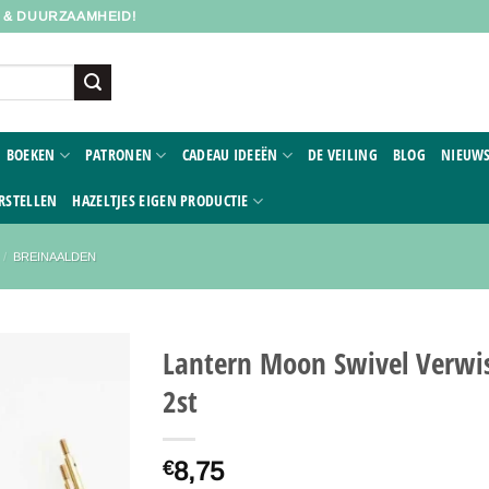
D & DUURZAAMHEID!
BOEKEN
PATRONEN
CADEAU IDEEËN
DE VEILING
BLOG
NIEUWS
RSTELLEN
HAZELTJES EIGEN PRODUCTIE
/
BREINAALDEN
Lantern Moon Swivel Verwis
2st
Toevoegen
aan
verlanglijst
8,75
€