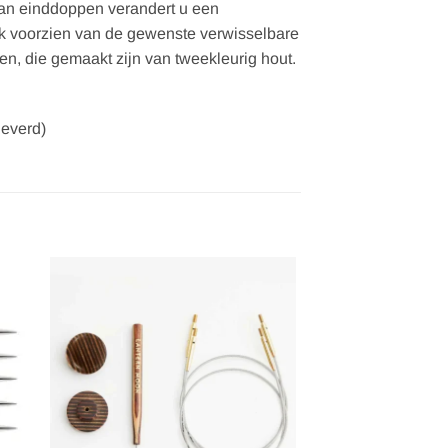
van einddoppen verandert u een
ijk voorzien van de gewenste verwisselbare
n, die gemaakt zijn van tweekleurig hout.
leverd)
gen
Toevoegen
aan
ijst
verlanglijst