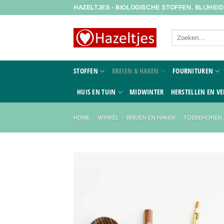
Ga
HAZELTJES - BIOLOGISCHE STOFFEN. BLIJHEI
naar
inhoud
Zoeken
naar:
STOFFEN
BREIEN & HAKEN
FOURNITUREN
HUIS EN TUIN
MIDWINTER
HERSTELLEN EN VE
HOME
/
WINKEL
/
BREIEN EN HAKEN
/
TOEBEHOREN