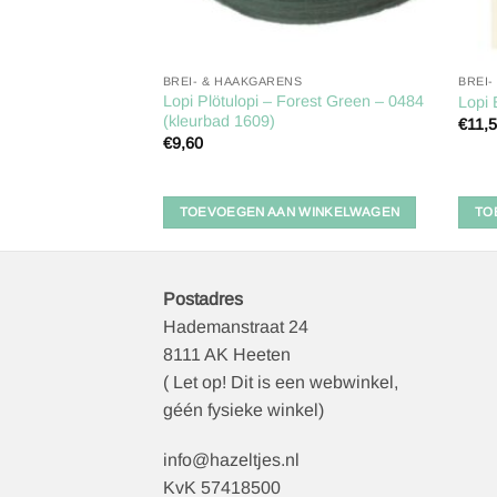
BREI- & HAAKGARENS
BREI-
er rechthoekig hout
Lopi Plötulopi – Forest Green – 0484
Lopi 
(kleurbad 1609)
€
11,
€
9,60
 WINKELWAGEN
TOEVOEGEN AAN WINKELWAGEN
TO
Postadres
Hademanstraat 24
8111 AK Heeten
( Let op! Dit is een webwinkel,
géén fysieke winkel)
info@hazeltjes.nl
KvK 57418500