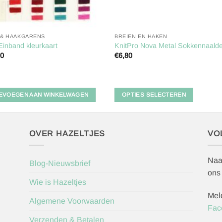
 & HAAKGARENS
BREIEN EN HAKEN
Einband kleurkaart
KnitPro Nova Metal Sokkennaald
50
€
6,80
Dit
product
heeft
EVOEGEN AAN WINKELWAGEN
OPTIES SELECTEREN
meerdere
variaties.
Deze
optie
OVER HAZELTJES
VO
kan
gekozen
Naa
Blog-Nieuwsbrief
worden
ons
op
Wie is Hazeltjes
de
Mel
productpagina
Algemene Voorwaarden
Fac
Verzenden & Betalen