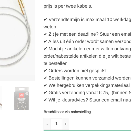
prijs is per twee kabels.
✔ Verzendtermijn is maximaal 10 werkdagen
weten
✔ Zit je met een deadline? Stuur een emai
✔ Alles uit één order wordt samen verzon
✔ Mocht je artikelen eerder willen ontvan
order/nabestelde artikelen die je wilt best
te bestellen
✔ Orders worden niet gesplitst
✔ Bestellingen kunnen verzameld worden 
✔ We hergebruiken verpakkingsmateriaal
✔ Gratis verzending vanaf € 75,- (binnen 
✔ Wil je kleuradvies? Stuur een email naa
Beschikbaar via nabestelling
Lantern Moon Swivel Verwis. kabel voor 100 cm