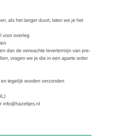
, als het langer duurt, laten we je het
l voor overleg
den
gen dan de verwachte levertermijn van pre-
ellen, vragen we je die in een aparte order
en tegelijk worden verzonden
NL)
r info@hazeltjes.nl
 naald - 2st aantal