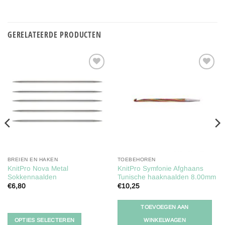
GERELATEERDE PRODUCTEN
Toevoegen
Toevoegen
aan
aan
verlanglijst
verlanglijst
BREIEN EN HAKEN
TOEBEHOREN
KnitPro Nova Metal
KnitPro Symfonie Afghaans
Sokkennaalden
Tunische haaknaalden 8.00mm
€
6,80
€
10,25
Dit
product
TOEVOEGEN AAN
heeft
OPTIES SELECTEREN
WINKELWAGEN