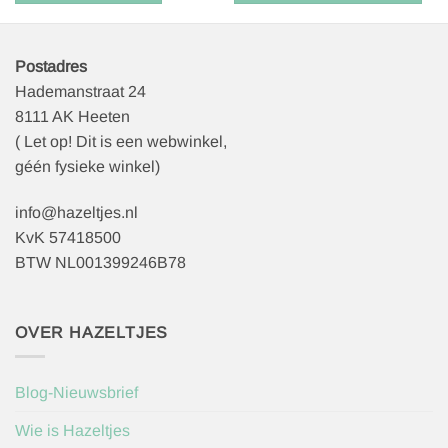
meerdere
variaties.
Deze
optie
Postadres
kan
Hademanstraat 24
gekozen
8111 AK Heeten
worden
( Let op! Dit is een webwinkel,
op
géén fysieke winkel)
de
productpagina
info@hazeltjes.nl
KvK 57418500
BTW NL001399246B78
OVER HAZELTJES
Blog-Nieuwsbrief
Wie is Hazeltjes