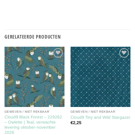
GERELATEERDE PRODUCTEN
Toevoegen
Toevoegen
aan
aan
verlanglijst
verlanglijst
GEWEVEN / NIET REKBAAR
GEWEVEN / NIET REKBAAR
Cloud9 Black Forest – 229262
Cloud9 Tiny and Wild Stargazer
– Owlette | Teal, verwachte
€
2,25
levering oktober-november
2026