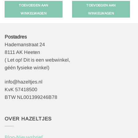
€
2,25
TOEVOEGEN AAN
TOEVOEGEN AAN
WINKELWAGEN
WINKELWAGEN
Postadres
Hademanstraat 24
8111 AK Heeten
( Let op! Dit is een webwinkel,
géén fysieke winkel)
info@hazeltjes.nl
KvK 57418500
BTW NL001399246B78
OVER HAZELTJES
Blog-Nieuwsbrief