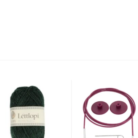
Toevoegen
Toevoe
aan
aan
verlanglijst
verlangl