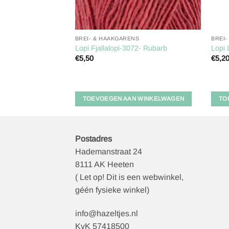
BREI- & HAAKGARENS
BREI-
er’s Yarn – 100
Lopi Fjallalopi-3072- Rubarb
Lopi 
€
5,50
€
5,2
lijke
dige
s
,00.
 WINKELWAGEN
TOEVOEGEN AAN WINKELWAGEN
TO
Postadres
Hademanstraat 24
8111 AK Heeten
( Let op! Dit is een webwinkel,
géén fysieke winkel)
info@hazeltjes.nl
KvK 57418500