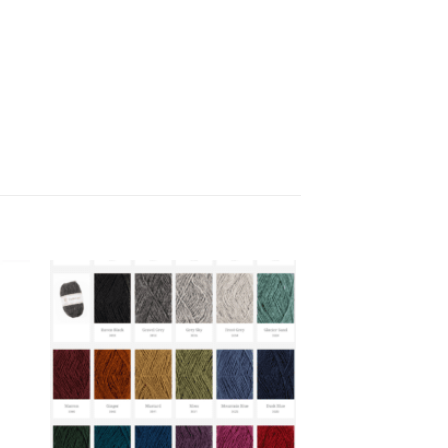
gen
Toevoegen
aan
ijst
verlanglijst