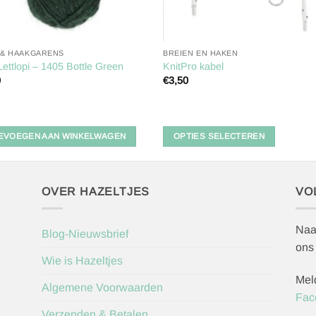
 & HAAKGARENS
BREIEN EN HAKEN
Lettlopi – 1405 Bottle Green
KnitPro kabel
0
€
3,50
Dit
product
heeft
EVOEGEN AAN WINKELWAGEN
OPTIES SELECTEREN
meerdere
variaties.
Deze
optie
OVER HAZELTJES
VO
kan
gekozen
Naa
Blog-Nieuwsbrief
worden
ons
op
Wie is Hazeltjes
de
Mel
productpagina
Algemene Voorwaarden
Fac
Verzenden & Betalen