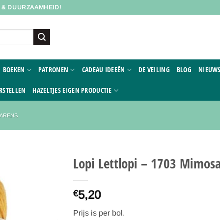
D & DUURZAAMHEID!
BOEKEN
PATRONEN
CADEAU IDEEËN
DE VEILING
BLOG
NIEUWS
RSTELLEN
HAZELTJES EIGEN PRODUCTIE
GARENS
Lopi Lettlopi – 1703 Mimos
Toevoegen
5,20
aan
€
verlanglijst
Prijs is per bol.