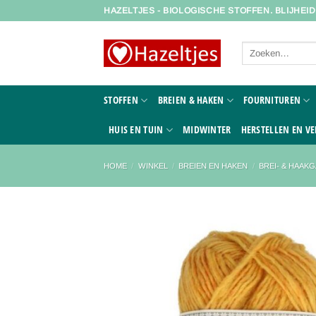
Ga
HAZELTJES - BIOLOGISCHE STOFFEN. BLIJHEI
naar
inhoud
Zoeken
naar:
STOFFEN
BREIEN & HAKEN
FOURNITUREN
HUIS EN TUIN
MIDWINTER
HERSTELLEN EN VE
HOME
/
WINKEL
/
BREIEN EN HAKEN
/
BREI- & HAAK