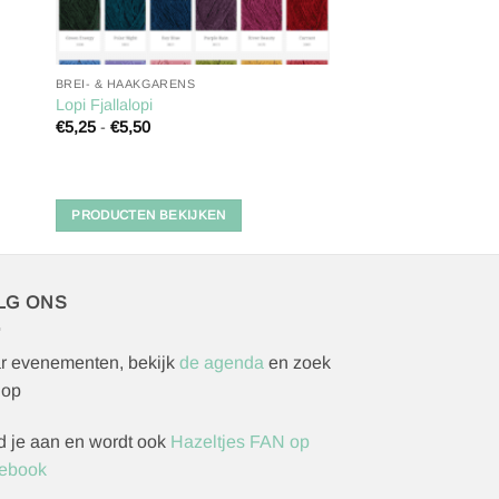
BREI- & HAAKGARENS
Lopi Fjallalopi
Prijsklasse:
€
5,25
-
€
5,50
€5,25
tot
€5,50
PRODUCTEN BEKIJKEN
LG ONS
r evenementen, bekijk
de agenda
en zoek
 op
d je aan en wordt ook
Hazeltjes FAN op
ebook