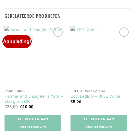
GERELATEERDE PRODUCTEN
Aanbieding!
Toevoegen
Toevoegen
aan
aan
verlanglijst
verlanglijst
AANBIEDING
BREI- & HAAKGARENS
Farmer and Daughter’s Yarn –
Lopi Lettlopi – 0051 White
100 gram DK
€
5,20
Oorspronkelijke
Huidige
€
25,00
€
10,00
prijs
prijs
was:
is:
€25,00.
€10,00.
TOEVOEGEN AAN
TOEVOEGEN AAN
WINKELWAGEN
WINKELWAGEN