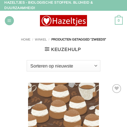
HAZELTJES - BIOLOGISCHE STOFFEN. BLIJHEID &
Ga
DUURZAAMHEID!
naar
inhoud
0
HOME
/
WINKEL
/
PRODUCTEN GETAGGED “ZWEEDS”
KEUZEHULP
Toevoegen
aan
verlanglijst