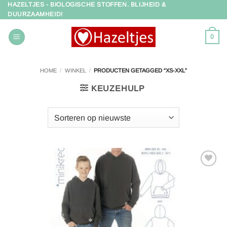
HAZELTJES - BIOLOGISCHE STOFFEN. BLIJHEID &
Ga
DUURZAAMHEID!
naar
inhoud
0
HOME
/
WINKEL
/
PRODUCTEN GETAGGED “XS-XXL”
KEUZEHULP
Toevoegen
aan
verlanglijst