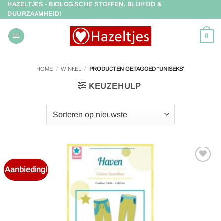
HAZELTJES - BIOLOGISCHE STOFFEN. BLIJHEID &
Ga
DUURZAAMHEID!
naar
inhoud
0
HOME
/
WINKEL
/
PRODUCTEN GETAGGED “UNISEKS”
KEUZEHULP
Aanbieding!
Toevoegen
aan
verlanglijst