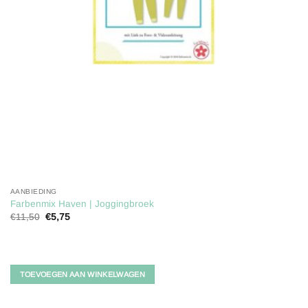
AANBIEDING
Farbenmix Haven | Joggingbroek
Oorspronkelijke
Huidige
€
11,50
€
5,75
prijs
prijs
was:
is:
€11,50.
€5,75.
TOEVOEGEN AAN WINKELWAGEN