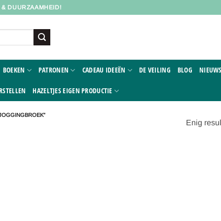
D & DUURZAAMHEID!
BOEKEN
PATRONEN
CADEAU IDEEËN
DE VEILING
BLOG
NIEUWS
RSTELLEN
HAZELTJES EIGEN PRODUCTIE
 JOGGINGBROEK”
Enig resul