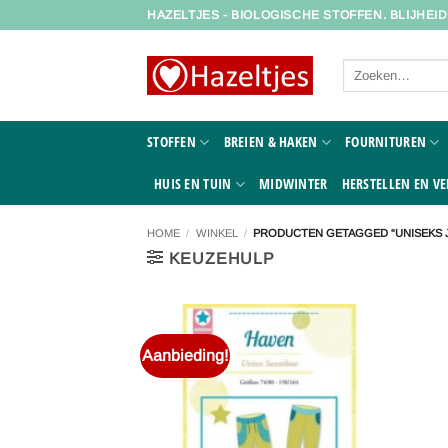
Ga
HAZELTJES - BIOLOGISCHE STOFFEN. BLIJHEI
naar
inhoud
Zoeken
naar:
STOFFEN
BREIEN & HAKEN
FOURNITUREN
HUIS EN TUIN
MIDWINTER
HERSTELLEN EN VE
HOME
/
WINKEL
/
PRODUCTEN GETAGGED “UNISEKS
KEUZEHULP
Aanbieding!
Toevoegen
aan
verlanglijst