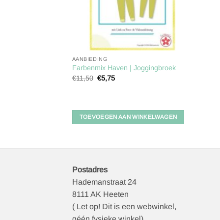
AANBIEDING
Farbenmix Haven | Joggingbroek
Oorspronkelijke
Huidige
€
11,50
€
5,75
prijs
prijs
was:
is:
€11,50.
€5,75.
TOEVOEGEN AAN WINKELWAGEN
Postadres
Hademanstraat 24
8111 AK Heeten
( Let op! Dit is een webwinkel,
géén fysieke winkel)