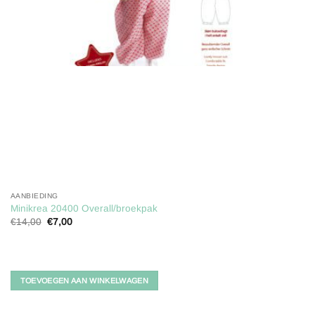
AANBIEDING
Minikrea 20400 Overall/broekpak
Oorspronkelijke
Huidige
€
14,00
€
7,00
prijs
prijs
was:
is:
€14,00.
€7,00.
TOEVOEGEN AAN WINKELWAGEN