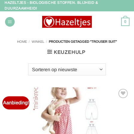
HAZELTJES - BIOLOGISCHE STOFFEN. BLIJHEID &
Ga
DUURZAAMHEID!
naar
inhoud
0
HOME
/
WINKEL
/
PRODUCTEN GETAGGED “TROUSER SUIT”
KEUZEHULP
Aanbieding!
Toevoegen
aan
verlanglijst