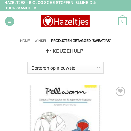
HAZELTJES - BIOLOGISCHE STOFFEN. BLIJHEID &
Ga
DUURZAAMHEID!
naar
inhoud
0
HOME
/
WINKEL
/
PRODUCTEN GETAGGED “SWEATJAS”
KEUZEHULP
Toevoegen
aan
verlanglijst