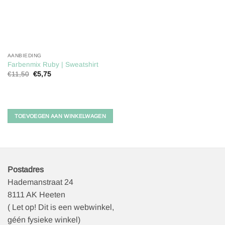
AANBIEDING
Farbenmix Ruby | Sweatshirt
Oorspronkelijke
Huidige
€
11,50
€
5,75
prijs
prijs
was:
is:
€11,50.
€5,75.
TOEVOEGEN AAN WINKELWAGEN
Postadres
Hademanstraat 24
8111 AK Heeten
( Let op! Dit is een webwinkel,
géén fysieke winkel)