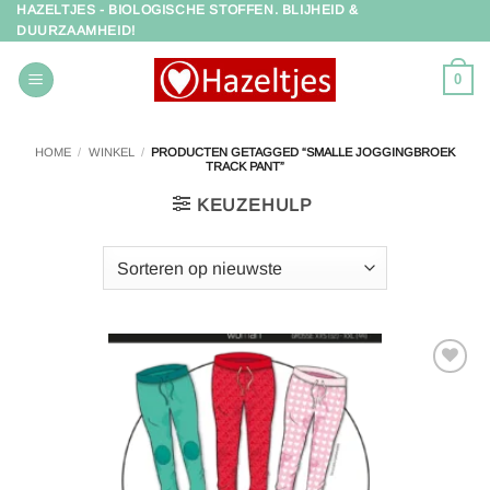
HAZELTJES - BIOLOGISCHE STOFFEN. BLIJHEID &
Ga
DUURZAAMHEID!
naar
inhoud
0
HOME
/
WINKEL
/
PRODUCTEN GETAGGED “SMALLE JOGGINGBROEK
TRACK PANT”
KEUZEHULP
Toevoegen
aan
verlanglijst