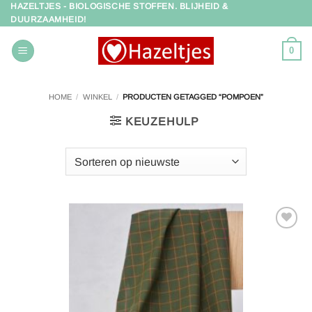
HAZELTJES - BIOLOGISCHE STOFFEN. BLIJHEID &
Ga
DUURZAAMHEID!
naar
inhoud
0
HOME
/
WINKEL
/
PRODUCTEN GETAGGED “POMPOEN”
KEUZEHULP
Toevoegen
aan
verlanglijst